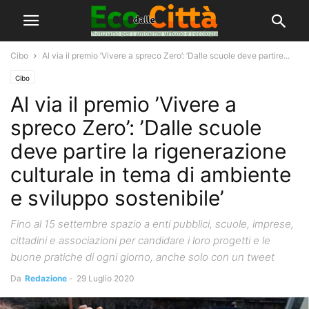
Cibo
Al via il premio ’Vivere a spreco Zero’: ’Dalle scuole deve partire...
Cibo
Al via il premio ’Vivere a
spreco Zero’: ’Dalle scuole
deve partire la rigenerazione
culturale in tema di ambiente
e sviluppo sostenibile’
Fino al 15 settembre spazio a enti pubblici, scuole, imprese,
cittadini e associazioni per candidare i loro progetti e le
buone pratiche di ogni giorno, anche solo con un tweet
Da
Redazione
-
29 Luglio 2020