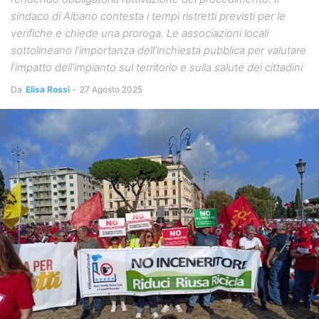
sindaco di Albano contesta i tempi ristretti previsti per le
verifiche e chiede una proroga. Le associazioni locali
sottolineano l’importanza dell’inchiesta pubblica per valutare
l’impatto dell’impianto sul territorio e sulla salute dei cittadini
Da
Elisa Rossi
-
27 Agosto 2025