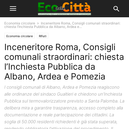
Economia circolare
Inceneritore Roma, Consigli comunali straordinari:
chiesta l’Inchiesta Pubblica da Albano, Ardea e...
Economia circolare
Rifiuti
Inceneritore Roma, Consigli
comunali straordinari: chiesta
l’Inchiesta Pubblica da
Albano, Ardea e Pomezia
I consigli comunali di Albano, Ardea e Pomezia reagiscono
alle ordinanze del sindaco Gualtieri e chiedono un’Inchiesta
Pubblica sul termovalorizzatore previsto a Santa Palomba. La
delibera mira a garantire trasparenza, accesso completo alla
documentazione e reale partecipazione dei cittadini. La
soglia di 50.000 residenti richiedenti è già stata superata,
rendendo obbligatoria l’attivazione del procedimento. Il