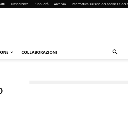
atti
Trasparenza
Pubblicità
Archivio
Informativa sull’uso dei cookies e dei d
IONE
COLLABORAZIONI
o