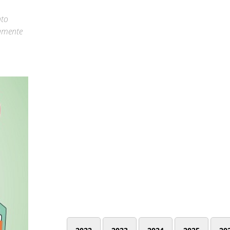
nto
ttamente