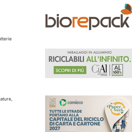
tterie
tature,