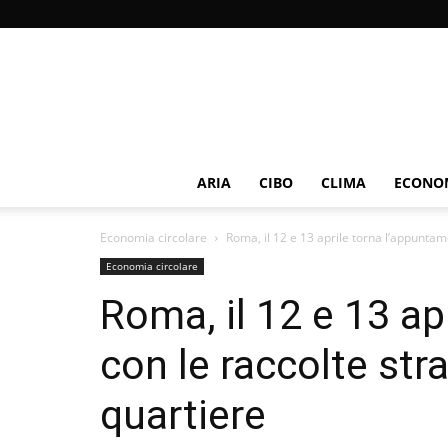
ARIA
CIBO
CLIMA
ECONOM
Economia circolare
Roma, il 12 e 13 aprile torna l’appuntame
Economia circolare
Roma, il 12 e 13 a
con le raccolte str
quartiere