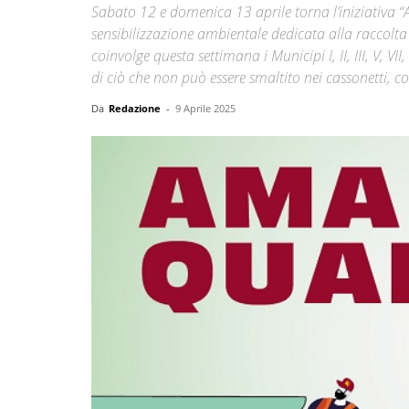
Sabato 12 e domenica 13 aprile torna l’iniziativa “
sensibilizzazione ambientale dedicata alla raccolta 
coinvolge questa settimana i Municipi I, II, III, V, VII
di ciò che non può essere smaltito nei cassonetti, co
Da
Redazione
-
9 Aprile 2025