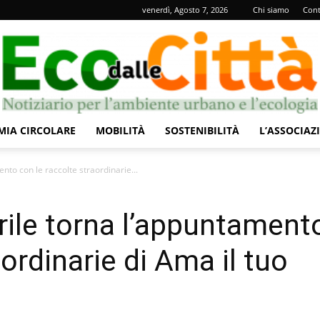
venerdì, Agosto 7, 2026
Chi siamo
Cont
IA CIRCOLARE
MOBILITÀ
SOSTENIBILITÀ
L’ASSOCIAZ
Eco
nto con le raccolte straordinarie...
prile torna l’appuntament
aordinarie di Ama il tuo
dalle