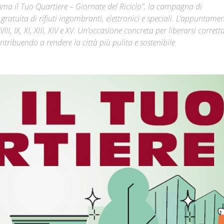
Ama il Tuo Quartiere – Giornate del Riciclo”, la campagna di
gratuita di rifiuti ingombranti, elettronici e speciali. L’appuntame
Città
, VIII, IX, XI, XIII, XIV e XV. Un’occasione concreta per liberarsi corre
ntribuendo a rendere la città più pulita e sostenibile