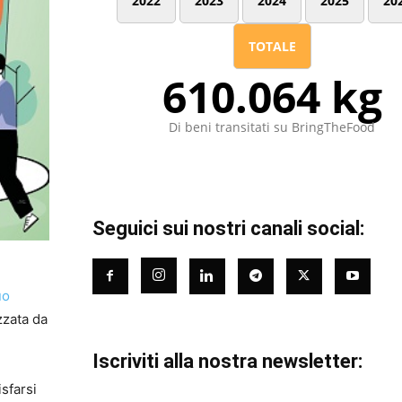
2022
2023
2024
2025
20
TOTALE
610.064 kg
Di beni transitati su BringTheFood
Seguici sui nostri canali social:
uo
izzata da
Iscriviti alla nostra newsletter:
isfarsi