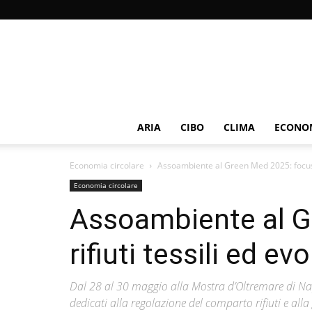
ARIA
CIBO
CLIMA
ECONOM
Economia circolare
Assoambiente al Green Med 2025: focus su
Economia circolare
Assoambiente al G
rifiuti tessili ed e
Dal 28 al 30 maggio alla Mostra d’Oltremare di N
dedicati alla regolazione del comparto rifiuti e alla