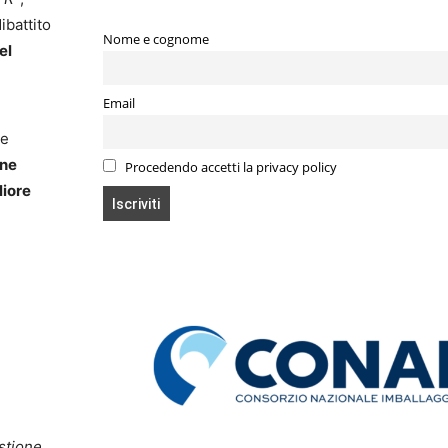
 dibattito
Nome e cognome
el
Email
he
one
Procedendo accetti la privacy policy
liore
estione