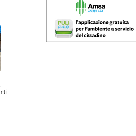
a
rti