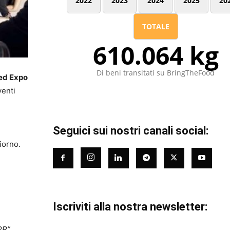
2022
2023
2024
2025
20
TOTALE
610.064 kg
Di beni transitati su BringTheFood
ed Expo
venti
Seguici sui nostri canali social:
à
iorno.
Iscriviti alla nostra newsletter:
EPR”
,