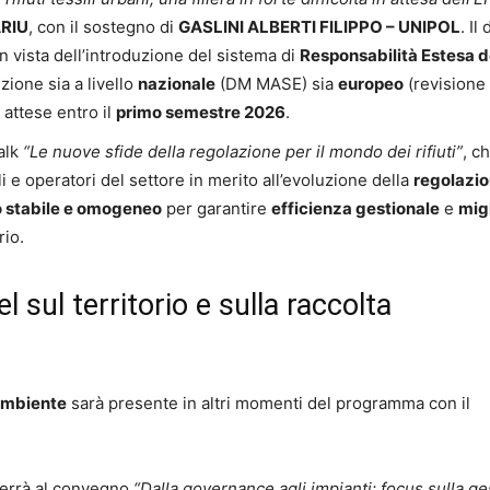
RIU
, con il sostegno di
GASLINI ALBERTI FILIPPO – UNIPOL
. Il
n vista dell’introduzione del sistema di
Responsabilità Estesa d
izione sia a livello
nazionale
(DM MASE) sia
europeo
(revisione
 attese entro il
primo semestre 2026
.
talk
“Le nuove sfide della regolazione per il mondo dei rifiuti”
, c
i e operatori del settore in merito all’evoluzione della
regolazi
 stabile e omogeneo
per garantire
efficienza gestionale
e
mig
rio.
 sul territorio e sulla raccolta
mbiente
sarà presente in altri momenti del programma con il
errà al convegno
“Dalla governance agli impianti: focus sulla g