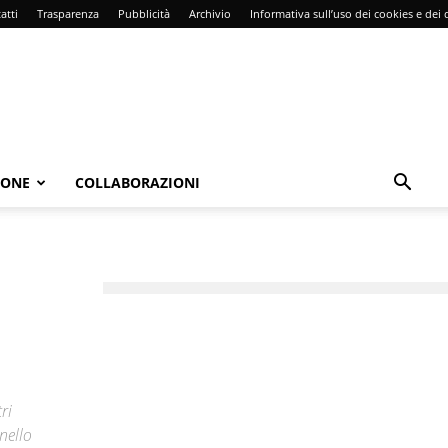
atti
Trasparenza
Pubblicità
Archivio
Informativa sull’uso dei cookies e dei d
IONE
COLLABORAZIONI
u
ri
nello