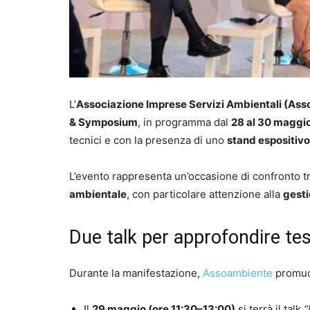
L’
Associazione Imprese Servizi Ambientali (As
& Symposium
, in programma dal
28 al 30 maggi
tecnici e con la presenza di uno
stand espositiv
L’evento rappresenta un’occasione di confronto t
ambientale
, con particolare attenzione alla
gesti
Due talk per approfondire tes
Durante la manifestazione,
Assoambiente
promuov
Il
29 maggio (ore 11:30–13:00)
si terrà il talk
“