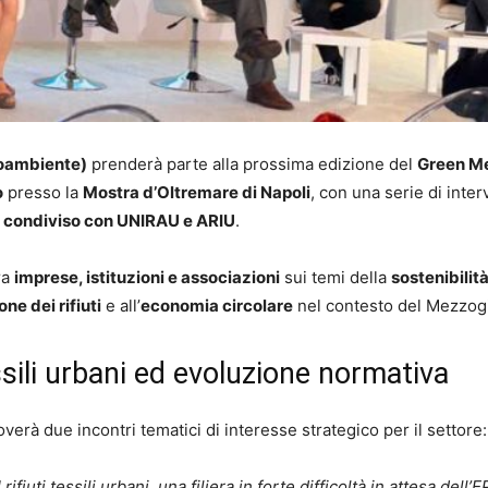
soambiente)
prenderà parte alla prossima edizione del
Green M
o
presso la
Mostra d’Oltremare di Napoli
, con una serie di inter
o condiviso con UNIRAU e ARIU
.
ra
imprese, istituzioni e associazioni
sui temi della
sostenibilit
one dei rifiuti
e all’
economia circolare
nel contesto del Mezzog
sili urbani ed evoluzione normativa
erà due incontri tematici di interesse strategico per il settore:
I rifiuti tessili urbani, una filiera in forte difficoltà in attesa dell’