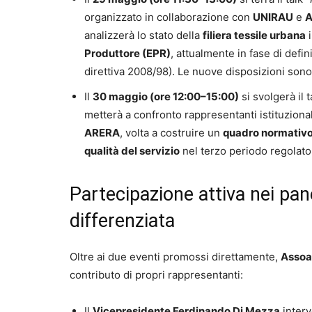
organizzato in collaborazione con
UNIRAU
e
A
analizzerà lo stato della
filiera tessile urbana
i
Produttore (EPR)
, attualmente in fase di defin
direttiva 2008/98). Le nuove disposizioni sono
Il
30 maggio (ore 12:00–15:00)
si svolgerà il 
metterà a confronto rappresentanti istituzional
ARERA
, volta a costruire un
quadro normativo
qualità del servizio
nel terzo periodo regolato
Partecipazione attiva nei panel
differenziata
Oltre ai due eventi promossi direttamente,
Assoa
contributo di propri rappresentanti:
Il
Vicepresidente Ferdinando Di Mezza
interv