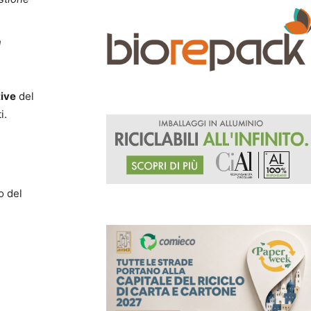
n
tive
del
i.
no del