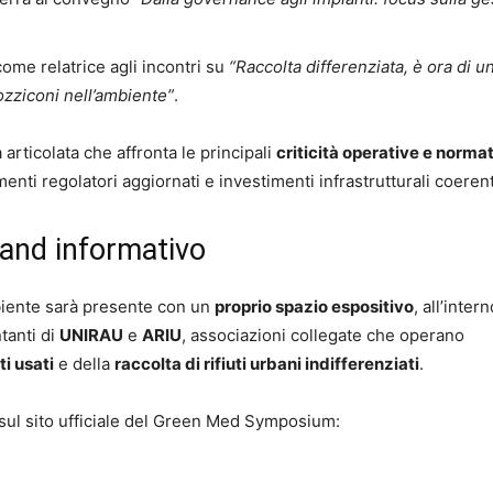
ome relatrice agli incontri su
“Raccolta differenziata, è ora di u
zziconi nell’ambiente”
.
articolata che affronta le principali
criticità operative e norma
enti regolatori aggiornati e investimenti infrastrutturali coerent
tand informativo
biente sarà presente con un
proprio spazio espositivo
, all’inter
tanti di
UNIRAU
e
ARIU
, associazioni collegate che operano
ti usati
e della
raccolta di rifiuti urbani indifferenziati
.
 sul sito ufficiale del Green Med Symposium: