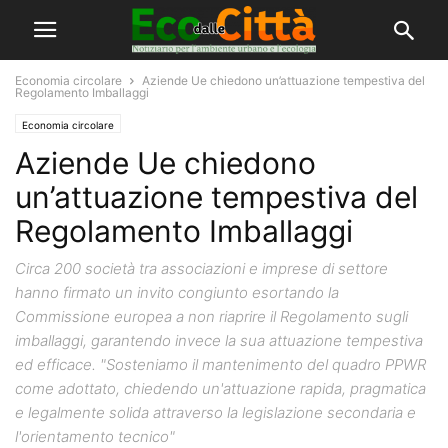
Economia circolare
Aziende Ue chiedono un’attuazione tempestiva del
Regolamento Imballaggi
Economia circolare
Aziende Ue chiedono
un’attuazione tempestiva del
Regolamento Imballaggi
Circa 200 società tra associazioni e imprese di settore
hanno firmato un invito congiunto esortando la
Commissione europea a non riaprire il Regolamento sugli
imballaggi, garantendo invece la sua attuazione tempestiva
ed efficace. "Sosteniamo il mantenimento del quadro PPWR
come adottato, chiedendo un'attuazione rapida, pragmatica
e legalmente solida attraverso la legislazione secondaria e
l'orientamento tecnico"