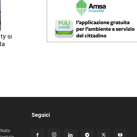
ty si
la
Seguici
. Nato
ientale