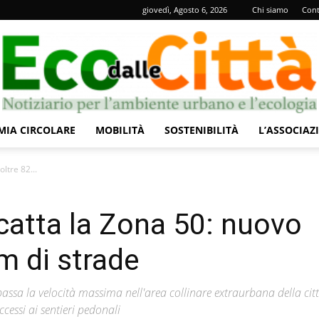
giovedì, Agosto 6, 2026
Chi siamo
Cont
IA CIRCOLARE
MOBILITÀ
SOSTENIBILITÀ
L’ASSOCIAZ
Eco
oltre 82...
scatta la Zona 50: nuovo
km di strade
dalle
ssa la velocità massima nell'area collinare extraurbana della citt
ccessi ai sentieri pedonali