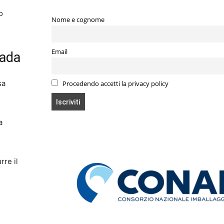
o
Nome e cognome
Email
rada
sa
Procedendo accetti la privacy policy
a
rre il