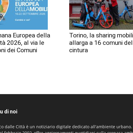
mana Europea della
Torino, la sharing mobili
tà 2026, al via le
allarga a 16 comuni del
oni dei Comuni
cintura
u di noi
co dalle Città è un notiziario digitale dedicato all'ambiente urbano
el febbraio 2002, offre aggiornamenti quotidiani sulla cronaca amb