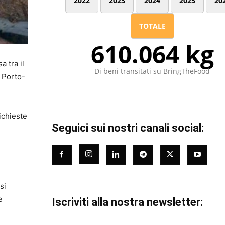
2022
2023
2024
2025
20
TOTALE
610.064 kg
 tra il
Di beni transitati su BringTheFood
i Porto-
ichieste
Seguici sui nostri canali social:
si
e
Iscriviti alla nostra newsletter: