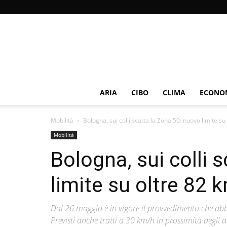
ARIA
CIBO
CLIMA
ECONOM
Mobilità
Bologna, sui colli scatta la Zona 50: nuovo limite su 
Mobilità
Bologna, sui colli 
limite su oltre 82 
Dal 26 maggio è in vigore il provvedimento che abba
Previsti anche tratti a 30 km/h in prossimità degli a