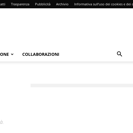
atti
Trasparenza
Pubblicità
Archivio
Informativa sull’uso dei cookies e dei d
IONE
COLLABORAZIONI
à.