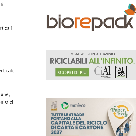
li
rticali
rticale
mune,
nistici.