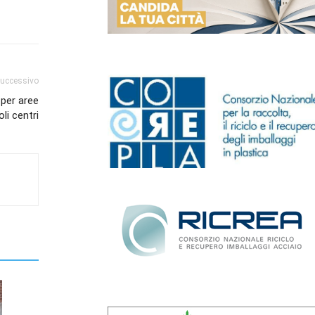
successivo
 per aree
li centri