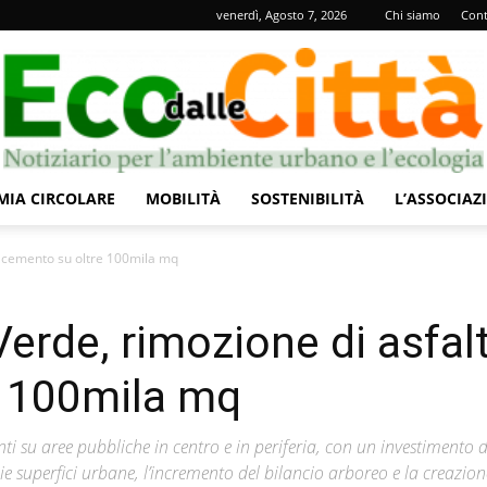
venerdì, Agosto 7, 2026
Chi siamo
Cont
IA CIRCOLARE
MOBILITÀ
SOSTENIBILITÀ
L’ASSOCIAZ
Eco
e cemento su oltre 100mila mq
erde, rimozione di asfal
e 100mila mq
dalle
i su aree pubbliche in centro e in periferia, con un investimento d
ie superfici urbane, l’incremento del bilancio arboreo e la creazion