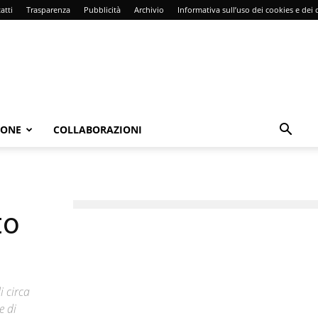
atti
Trasparenza
Pubblicità
Archivio
Informativa sull’uso dei cookies e dei d
IONE
COLLABORAZIONI
to
i circa
e di