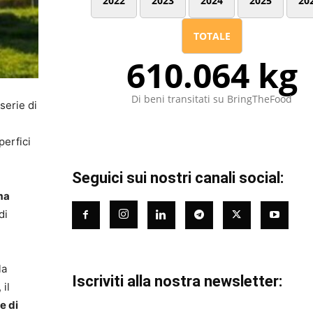
2022
2023
2024
2025
20
TOTALE
610.064 kg
Di beni transitati su BringTheFood
serie di
perfici
Seguici sui nostri canali social:
ma
di
la
Iscriviti alla nostra newsletter:
, il
e di