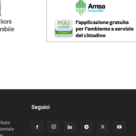
lioni
nibile
Seguici
. Nato
ientale
ei