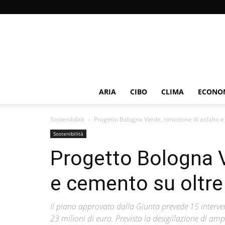
ARIA
CIBO
CLIMA
ECONOM
Sostenibilità
Progetto Bologna Verde, rimozione di asfalto 
Sostenibilità
Progetto Bologna V
e cemento su oltr
Il piano approvato dalla Giunta prevede 15 intervent
23 milioni di euro. Prevista la desigillazione di amp