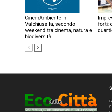
CinemAmbiente in
Impres
Valchiusella, secondo
forti:
weekend tra cinema, natura e
quarti
biodiversità
S
E
n
n