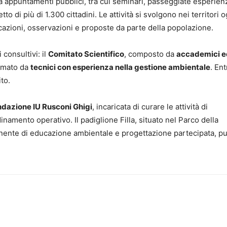
nta appuntamenti pubblici, tra cui seminari, passeggiate esperienz
to di più di 1.300 cittadini. Le attività si svolgono nei territori 
icazioni, osservazioni e proposte da parte della popolazione.
consultivi: il
Comitato Scientifico
, composto da
accademici e
ormato da
tecnici con esperienza nella gestione ambientale
. Ent
ito.
dazione IU Rusconi Ghigi
, incaricata di curare le attività di
namento operativo. Il padiglione Filla, situato nel Parco della
nente di educazione ambientale e progettazione partecipata, pu