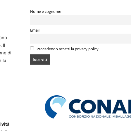
Nome e cognome
Email
dono
e
. Il
Procedendo accetti la privacy policy
one di
ella
ività