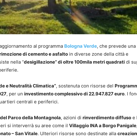
 aggiornamento al programma
Bologna Verde
, che prevede una 
rimozione di cemento e asfalto
in diverse zone della città e
siste nella “
desigillazione” di oltre 100mila metri quadrati
di su
eriferie.
e e Neutralità Climatica”
, sostenuta con risorse del
Program
027
, per un
investimento complessivo di 22.947.827 euro
. I fon
quartieri centrali e periferici.
 del Parco della Montagnola
, azioni di
rinverdimento diffuso
e 
ieri si interverrà su aree come il
Villaggio INA a Borgo Panigale
nato – San Vitale
. Ulteriori risorse sono destinate alla
creazion