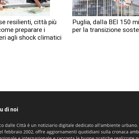
e resilienti, città più
Puglia, dalla BEI 150 mi
 come preparare i
per la transizione soste
eri agli shock climatici
u di noi
co dalle Città è un notiziario digitale dedicato all'ambiente urbano
el febbraio 2002, offre aggiornamenti quotidiani sulla cronaca amb
azionale e internazionale e racconta le buone pratiche realizzate n