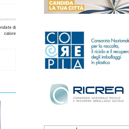
successivo
ondate di
calore