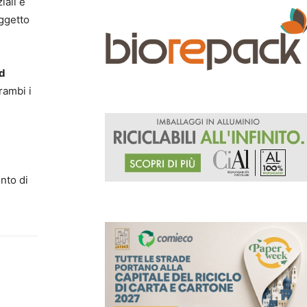
iali e
oggetto
d
rambi i
nto di