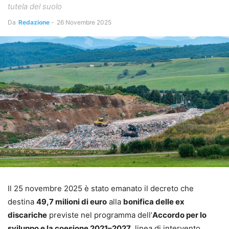
tutela del suolo
Da
Redazione
-
26 Novembre 2025
Il 25 novembre 2025 è stato emanato il decreto che
destina
49,7 milioni di euro
alla
bonifica delle ex
discariche
previste nel programma dell’
Accordo per lo
sviluppo e la coesione 2021–2027
, linea di intervento