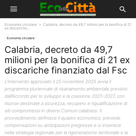
Economia circolare
Calabria, decreto da 49,7 milioni per la bonifica di 21
ex discariche...
Economia circolare
Calabria, decreto da 49,7
milioni per la bonifica di 21 ex
discariche finanziato dal Fsc
L’intervento approvato il 25 novembre 2025 avvia il
programma pluriennale di risanamento ambientale previsto
dall’Accordo per lo sviluppo e la coesione 2021–2027, con
risorse destinate a sicurezza, recupero e riqualificazione di
siti compromessi in diversi Comuni calabresi. Il
provvedimento definisce il quadro economico, prevede
compensazioni su anticipazioni pregresse e si inserisce
nella strategia regionale per la rigenerazione territoriale e la