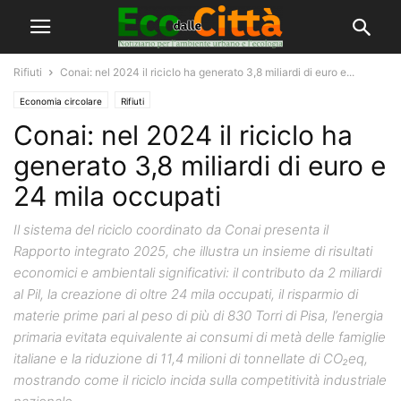
Rifiuti
Conai: nel 2024 il riciclo ha generato 3,8 miliardi di euro e...
Economia circolare
Rifiuti
Conai: nel 2024 il riciclo ha
generato 3,8 miliardi di euro e
24 mila occupati
Il sistema del riciclo coordinato da Conai presenta il
Rapporto integrato 2025, che illustra un insieme di risultati
economici e ambientali significativi: il contributo da 2 miliardi
al Pil, la creazione di oltre 24 mila occupati, il risparmio di
materie prime pari al peso di più di 830 Torri di Pisa, l’energia
primaria evitata equivalente ai consumi di metà delle famiglie
italiane e la riduzione di 11,4 milioni di tonnellate di CO₂eq,
mostrando come il riciclo incida sulla competitività industriale