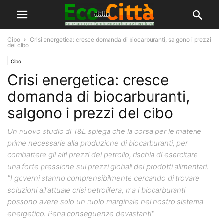
Cibo
Crisi energetica: cresce domanda di biocarburanti, salgono i prezzi
del cibo
Cibo
Crisi energetica: cresce
domanda di biocarburanti,
salgono i prezzi del cibo
Un nuovo studio di T&E spiega che la corsa per le materie
prime necessarie alla produzione di biocarburanti, per
combattere gli alti prezzi del petrolio, rischia di esercitare
una forte pressione sui prezzi globali dei prodotti alimentari.
"I governi stanno comprensibilmente cercando di trovare
soluzioni all'attuale crisi petrolifera, ma i biocarburanti
possono avere solo un ruolo marginale nel nostro sistema
energetico. Pena conseguenze devastanti"