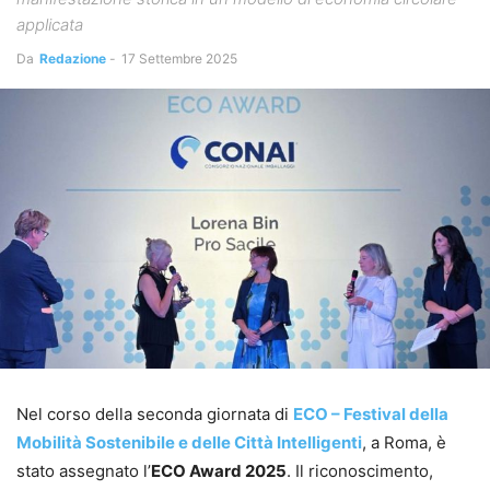
applicata
Da
Redazione
-
17 Settembre 2025
Nel corso della seconda giornata di
ECO – Festival della
Mobilità Sostenibile e delle Città Intelligenti
, a Roma, è
stato assegnato l’
ECO Award 2025
. Il riconoscimento,