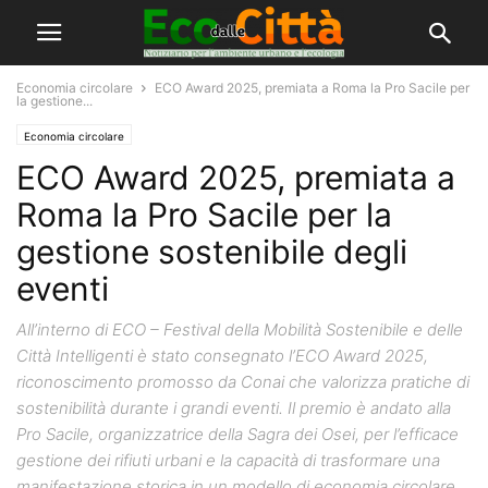
Economia circolare
ECO Award 2025, premiata a Roma la Pro Sacile per
la gestione...
Economia circolare
ECO Award 2025, premiata a
Roma la Pro Sacile per la
gestione sostenibile degli
eventi
All’interno di ECO – Festival della Mobilità Sostenibile e delle
Città Intelligenti è stato consegnato l’ECO Award 2025,
riconoscimento promosso da Conai che valorizza pratiche di
sostenibilità durante i grandi eventi. Il premio è andato alla
Pro Sacile, organizzatrice della Sagra dei Osei, per l’efficace
gestione dei rifiuti urbani e la capacità di trasformare una
manifestazione storica in un modello di economia circolare