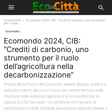
Sostenibilità
Ecomondo 2024, CIB: “Crediti di carbonio, uno strumento
per il ruolo...
Sostenibilità
Ecomondo 2024, CIB:
“Crediti di carbonio, uno
strumento per il ruolo
dell’agricoltura nella
decarbonizzazione”
Presso l’Area Forum del Consorzio Italiano Biogas, esperti e
istituzioni hanno discusso il ruolo del carbon farming nella
riduzione delle emissioni agricole e le innovazioni per la
cattura di CO2 nel suolo. Un confronto che ha visto la
partecipazione delle principali associazioni agricole italiane e