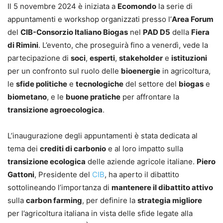
Il 5 novembre 2024 è iniziata a
Ecomondo
la serie di
appuntamenti e workshop organizzati presso l’
Area Forum
del
CIB-Consorzio Italiano Biogas
nel
PAD D5
della
Fiera
di Rimini
. L’evento, che proseguirà fino a venerdì, vede la
partecipazione di
soci
,
esperti
,
stakeholder
e
istituzioni
per un confronto sul ruolo delle
bioenergie
in agricoltura,
le
sfide politiche
e
tecnologiche
del settore del
biogas
e
biometano
, e le
buone pratiche
per affrontare la
transizione agroecologica
.
L’inaugurazione degli appuntamenti è stata dedicata al
tema dei
crediti di carbonio
e al loro impatto sulla
transizione ecologica
delle aziende agricole italiane.
Piero
Gattoni
, Presidente del
CIB
, ha aperto il dibattito
sottolineando l’importanza di
mantenere il dibattito attivo
sulla
carbon farming
, per definire la
strategia migliore
per l’agricoltura italiana in vista delle sfide legate alla