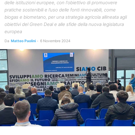
delle istituzioni europee, con l'obiettivo di promuovere
pratiche sostenibili e l’uso delle fonti rinnovabili, come
biogas e biometano, per una strategia agricola allineata agli
obiettivi del Green Deal e alle sfide della nuova legislatura
europea
Da
Matteo Paolini
-
6 Novembre 2024