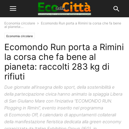
Economia circolare
Ecomondo Run porta a Rimini la corsa che fa bene
al pianeta:...
Economia circolare
Ecomondo Run porta a Rimini
la corsa che fa bene al
pianeta: raccolti 283 kg di
rifiuti
Due giornate all’insegna dello sport, della sostenibilità e
della partecipazione civica hanno animato la spiaggia Libera
di San Giuliano Mare con l’iniziativa “ECOMONDO RUN.
Plogging in Rimini”, evento inserito nel programma
di Ecomondo Off, il calendario di appuntamenti collaterali
della manifestazione fieristica dedicata alla green economy
organizzata da Italian Exhibition Group (IEG), in