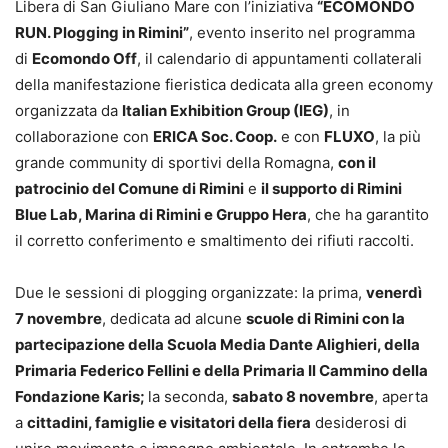
Libera di San Giuliano Mare con l’iniziativa
“ECOMONDO
RUN. Plogging in Rimini”
, evento inserito nel programma
di
Ecomondo Off
, il calendario di appuntamenti collaterali
della manifestazione fieristica dedicata alla green economy
organizzata da
Italian Exhibition Group (IEG)
, in
collaborazione con
ERICA Soc. Coop.
e con
FLUXO
, la più
grande community di sportivi della Romagna,
con il
patrocinio del Comune di Rimini
e
il supporto di Rimini
Blue Lab, Marina di Rimini e Gruppo Hera
, che ha garantito
il corretto conferimento e smaltimento dei rifiuti raccolti.
Due le sessioni di plogging organizzate: la prima,
venerdì
7 novembre
, dedicata ad alcune
scuole di Rimini con la
partecipazione della Scuola Media Dante Alighieri, della
Primaria Federico Fellini e della Primaria Il Cammino della
Fondazione Karis;
la seconda,
sabato 8 novembre
, aperta
a
cittadini, famiglie e visitatori della fiera
desiderosi di