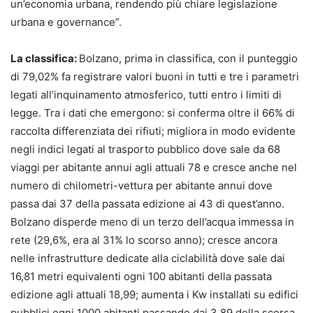
un’economia urbana, rendendo più chiare legislazione
urbana e governance”.
La classifica:
Bolzano, prima in classifica, con il punteggio
di 79,02% fa registrare valori buoni in tutti e tre i parametri
legati all’inquinamento atmosferico, tutti entro i limiti di
legge. Tra i dati che emergono: si conferma oltre il 66% di
raccolta differenziata dei rifiuti; migliora in modo evidente
negli indici legati al trasporto pubblico dove sale da 68
viaggi per abitante annui agli attuali 78 e cresce anche nel
numero di chilometri-vettura per abitante annui dove
passa dai 37 della passata edizione ai 43 di quest’anno.
Bolzano disperde meno di un terzo dell’acqua immessa in
rete (29,6%, era al 31% lo scorso anno); cresce ancora
nelle infrastrutture dedicate alla ciclabilità dove sale dai
16,81 metri equivalenti ogni 100 abitanti della passata
edizione agli attuali 18,99; aumenta i Kw installati su edifici
pubblici ogni 1000 abitanti passando dai 3,89 della scorsa