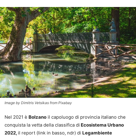
Image by Dimitris Vetsikas from Pixabay
Nel 2021 è
Bolzano
il capoluogo di provincia italiano che
conquista la vetta della classifica di
Ecosistema Urbano
2022,
il report (link in basso, ndr) di
Legambiente