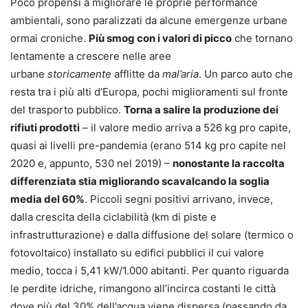
Poco propensi a migliorare le proprie performance
ambientali, sono paralizzati da alcune emergenze urbane
ormai croniche.
Più smog con i valori di picco
che tornano
lentamente a crescere nelle aree
urbane
storicamente
afflitte da
mal’aria
. Un parco auto che
resta tra i più alti d’Europa, pochi miglioramenti sul fronte
del trasporto pubblico.
Torna a salire la produzione dei
rifiuti prodotti
– il valore medio arriva a 526 kg pro capite,
quasi ai livelli pre-pandemia (erano 514 kg pro capite nel
2020 e, appunto, 530 nel 2019) –
nonostante la raccolta
differenziata stia migliorando scavalcando la soglia
media del 60%
. Piccoli segni positivi arrivano, invece,
dalla crescita della ciclabilità (km di piste e
infrastrutturazione) e dalla diffusione del solare (termico o
fotovoltaico) installato su edifici pubblici il cui valore
medio, tocca i 5,41 kW/1.000 abitanti. Per quanto riguarda
le perdite idriche, rimangono all’incirca costanti le città
dove più del 30% dell’acqua viene dispersa (passando da