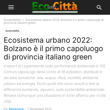
Sostenibilità
Ecosistema urbano 2022: Bolzano è il primo capoluogo di
provincia italiano green
Sostenibilità
Ecosistema urbano 2022:
Bolzano è il primo capoluogo
di provincia italiano green
Il report di Legambiente sulle performance ambientali di 105
Comuni capoluogo tiene conto di 18 indicatori, distribuiti in
sei aree tematiche: aria, acque, rifiuti, mobilità, ambiente
urbano ed energia. Pochi quelli che sono riusciti a fare la
differenza puntando, davvero, sulla sostenibilità ambientale.
Rimane comunque una situazione in forte affanno per molte
città
Da
Redazione
-
7 Novembre 2022