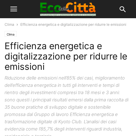
Clima
Efficienza energetica e digitalizzazione per ridurre le emissioni
Clima
Efficienza energetica e
digitalizzazione per ridurre le
emissioni
Riduzione delle emissioni nell’85% dei casi, miglioramento
dell’efficienza energetica in tutti gli interventi e tempi di
rientro degli investimenti compresi tra 18 mesi e 3 anni:
sono questi i principali risultati emersi dalla prima raccolta di
35 buone pratiche di sviluppo digitale e sostenibile
promossa dal Gruppo di lavoro Efficienza energetica e
trasformazione digitale di Kyoto Club. L’analisi dei casi
evidenzia come l’85,7% degli interventi riguardi industria,