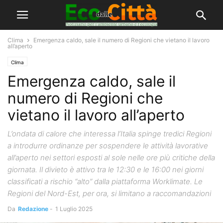
Clima
Emergenza caldo, sale il numero di Regioni che vietano il lavoro
all’aperto
Clima
Emergenza caldo, sale il
numero di Regioni che
vietano il lavoro all’aperto
L’ondata di calore che interessa l’Italia spinge tredici Regioni
a introdurre ordinanze per sospendere le attività lavorative
all’aperto nei settori esposti al sole nelle ore più critiche della
giornata. Il divieto è attivo tra le 12:30 e le 16:00 nei giorni
classificati a rischio “alto” dalla piattaforma Worklimate. Le
Regioni del Nord-Est, per ora, si limitano a raccomandazioni
Da
Redazione
-
1 Luglio 2025