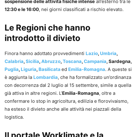
sospensione delle attività fisiche intense
all’esterno tra le
12:30 e le 16:00
, nei giorni classificati a rischio elevato.
Le Regioni che hanno
introdotto il divieto
Finora hanno adottato provvedimenti
Lazio
,
Umbria
,
Calabria
,
Sicilia
,
Abruzzo
,
Toscana
,
Campania
, Sardegna,
Puglia
,
Liguria
,
Basilicata
ed
Emilia-Romagna
. A queste si
è aggiunta la
Lombardia
, che ha formalizzato un’ordinanza
con decorrenza dal 2 luglio al 15 settembre, simile a quella
già attiva in altre regioni. L’
Emilia-Romagna
, oltre a
confermare lo stop in agricoltura, edilizia e florovivaismo,
ha esteso il divieto anche alle attività nei piazzali della
logistica.
Il portale Worklimate e la