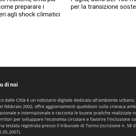
 come preparare i
per la transizione soste
eri agli shock climatici
u di noi
co dalle Città è un notiziario digitale dedicato all'ambiente urbano
el febbraio 2002, offre aggiornamenti quotidiani sulla cronaca amb
azionale e internazionale e racconta le buone pratiche realizzate n
erritori per sviluppare l'economia circolare e favorire l'inclusione so
na testata registrata presso il tribunale di Torino (iscrizione n. 58 d
2.05.2007).