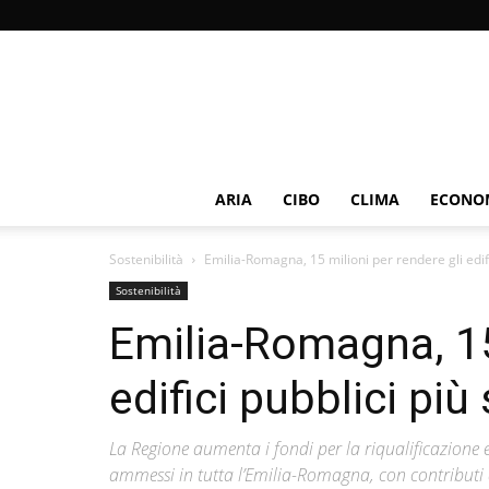
ARIA
CIBO
CLIMA
ECONOM
Sostenibilità
Emilia-Romagna, 15 milioni per rendere gli edific
Sostenibilità
Emilia-Romagna, 15 
edifici pubblici più 
La Regione aumenta i fondi per la riqualificazione e
ammessi in tutta l’Emilia-Romagna, con contributi 