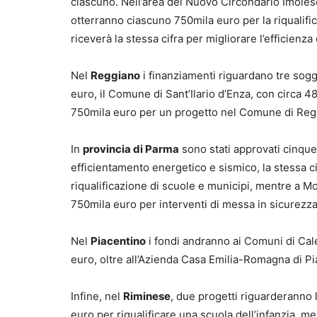
ciascuno. Nell’area del Nuovo Circondario Imoles
otterranno ciascuno 750mila euro per la riqualifica
riceverà la stessa cifra per migliorare l’efficienza
Nel
Reggiano
i finanziamenti riguardano tre sogg
euro, il Comune di Sant’Ilario d’Enza, con circa 4
750mila euro per un progetto nel Comune di Reg
In
provincia di Parma
sono stati approvati cinque
efficientamento energetico e sismico, la stessa c
riqualificazione di scuole e municipi, mentre a 
750mila euro per interventi di messa in sicurezz
Nel
Piacentino
i fondi andranno ai Comuni di Cal
euro, oltre all’Azienda Casa Emilia-Romagna di Pi
Infine, nel
Riminese
, due progetti riguarderanno 
euro per riqualificare una scuola dell’infanzia, m