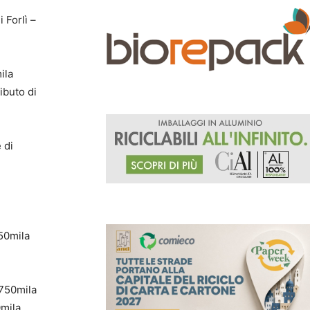
 Forlì –
ila
ibuto di
 di
50mila
 750mila
0mila