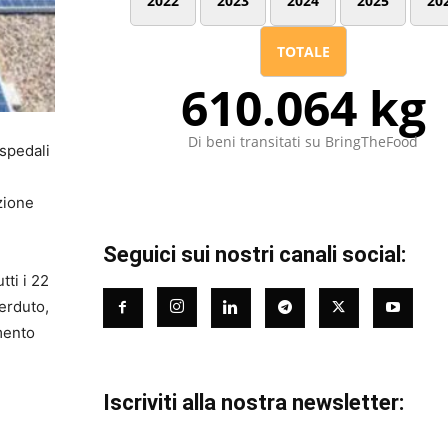
2022
2023
2024
2025
20
TOTALE
610.064 kg
Di beni transitati su BringTheFood
ospedali
zione
Seguici sui nostri canali social:
tti i 22
perduto,
mento
Iscriviti alla nostra newsletter: