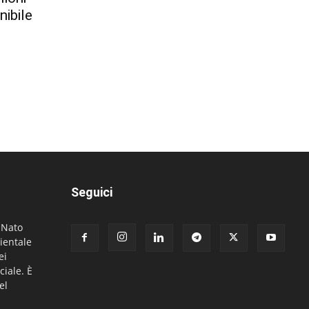
nibile
Seguici
. Nato
ientale
ei
ciale. È
el