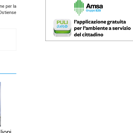
ne per la
 Ostiense
lioni