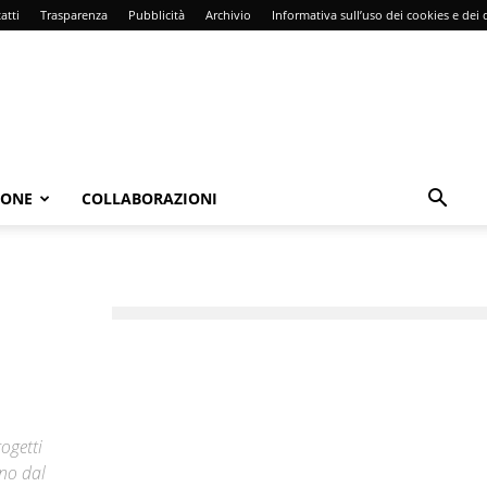
atti
Trasparenza
Pubblicità
Archivio
Informativa sull’uso dei cookies e dei d
IONE
COLLABORAZIONI
ogetti
ono dal