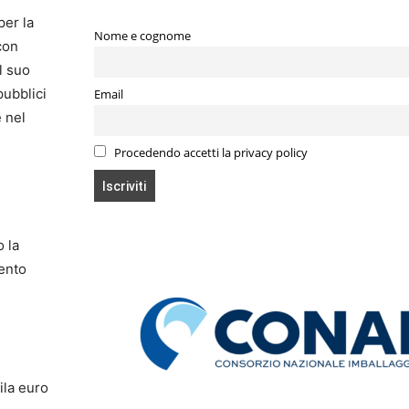
per la
Nome e cognome
con
l suo
pubblici
Email
e nel
Procedendo accetti la privacy policy
o la
mento
ila euro