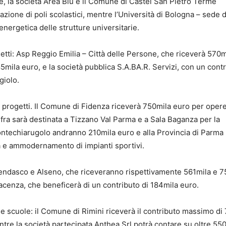
e, la società Area Blu e il Comune di Castel San Pietro Terme
zione di poli scolastici, mentre l’Università di Bologna – sede di
 energetica delle strutture universitarie.
etti: Asp Reggio Emilia – Città delle Persone, che riceverà 570m
85mila euro, e la società pubblica S.A.BA.R. Servizi, con un contr
giolo.
 progetti. Il Comune di Fidenza riceverà 750mila euro per opere
ifra sarà destinata a Tizzano Val Parma e a Sala Baganza per la
Montechiarugolo andranno 210mila euro e alla Provincia di Parma
a e ammodernamento di impianti sportivi.
endasco e Alseno, che riceveranno rispettivamente 561mila e 7
acenza, che beneficerà di un contributo di 184mila euro.
le scuole: il Comune di Rimini riceverà il contributo massimo di
entre la società partecipata Anthea Srl potrà contare su oltre 55