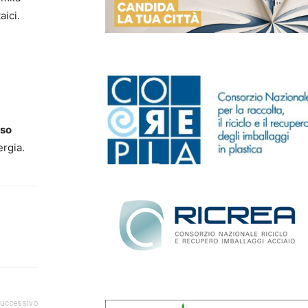
aici.
sso
ergia.
successivo