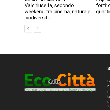
Valchiusella, secondo
forti:
weekend tra cinema, natura e
quarti
biodiversità
S
E
n
n
t
u
2