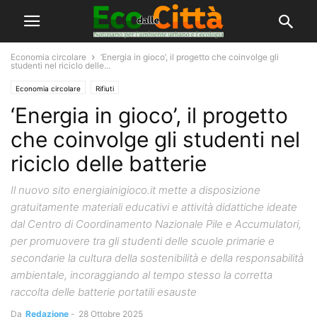
Economia circolare
‘Energia in gioco’, il progetto che coinvolge gli
studenti nel riciclo delle...
Economia circolare
Rifiuti
‘Energia in gioco’, il progetto
che coinvolge gli studenti nel
riciclo delle batterie
Il nuovo sito energiainigioco.it mette a disposizione
gratuitamente materiali educativi e attività didattiche ideate
dal Centro di Coordinamento Nazionale Pile e Accumulatori,
per promuovere tra gli studenti delle scuole primarie e
secondarie la cultura della sostenibilità e della responsabilità
ambientale, incoraggiando al tempo stesso la corretta
raccolta delle batterie portatili esauste
Da
Redazione
-
28 Ottobre 2025