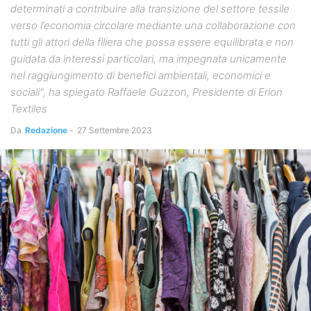
determinati a contribuire alla transizione del settore tessile
verso l’economia circolare mediante una collaborazione con
tutti gli attori della filiera che possa essere equilibrata e non
guidata da interessi particolari, ma impegnata unicamente
nel raggiungimento di benefici ambientali, economici e
sociali", ha spiegato Raffaele Guzzon, Presidente di Erion
Textiles
Da
Redazione
-
27 Settembre 2023