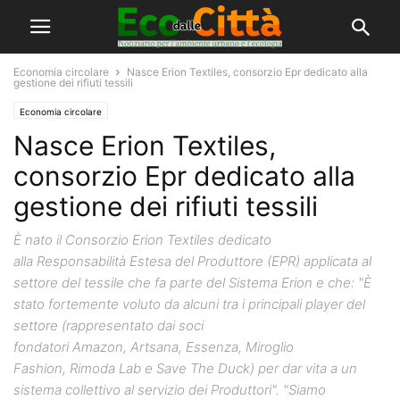
Economia circolare
Nasce Erion Textiles, consorzio Epr dedicato alla
gestione dei rifiuti tessili
Economia circolare
Nasce Erion Textiles,
consorzio Epr dedicato alla
gestione dei rifiuti tessili
È nato il Consorzio Erion Textiles dedicato
alla Responsabilità Estesa del Produttore (EPR) applicata al
settore del tessile che fa parte del Sistema Erion e che: "È
stato fortemente voluto da alcuni tra i principali player del
settore (rappresentato dai soci
fondatori Amazon, Artsana, Essenza, Miroglio
Fashion, Rimoda Lab e Save The Duck) per dar vita a un
sistema collettivo al servizio dei Produttori". "Siamo