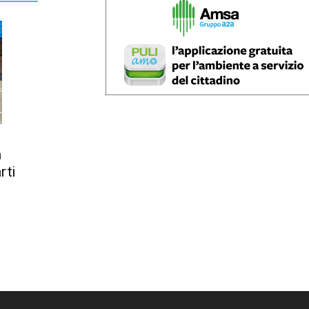
a
rti