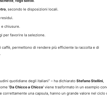
schette
,
fogli sottili
.
etro
, secondo le disposizioni locali.
 residui.
e chiusure.
i per favorire la selezione.
caffè, permettono di rendere più efficiente la raccolta e di
.
ini quotidiane degli italiani” – ha dichiarato
Stefano Stellini
,
 come
‘Da Chicco a Chicco’
viene trasformato in un esempio con
ire correttamente una capsula, hanno un grande valore nel ciclo 