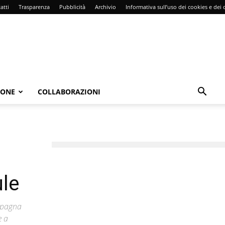
atti
Trasparenza
Pubblicità
Archivio
Informativa sull’uso dei cookies e dei d
IONE
COLLABORAZIONI
ule
ompagna
e a