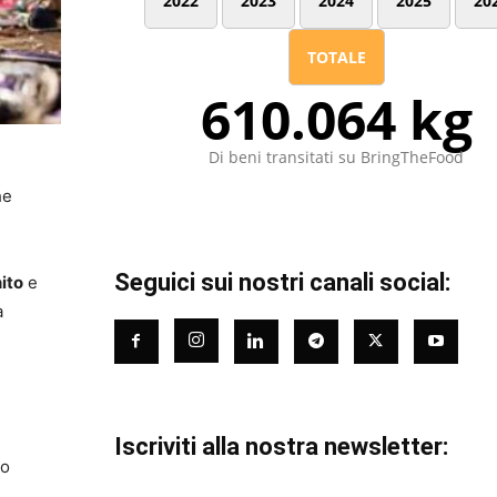
2022
2023
2024
2025
20
TOTALE
610.064 kg
Di beni transitati su BringTheFood
he
Seguici sui nostri canali social:
nito
e
a
Iscriviti alla nostra newsletter:
io