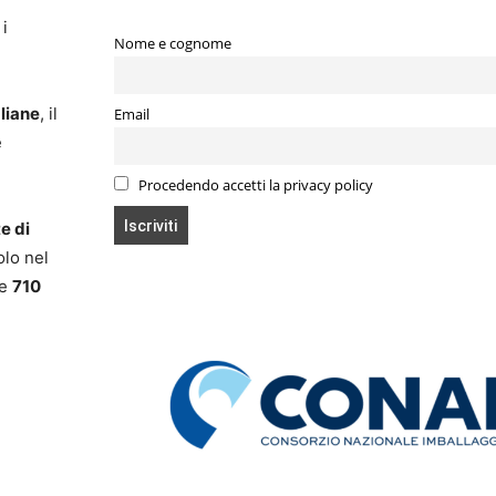
 i
Nome e cognome
aliane
, il
Email
e
Procedendo accetti la privacy policy
e di
olo nel
e
710