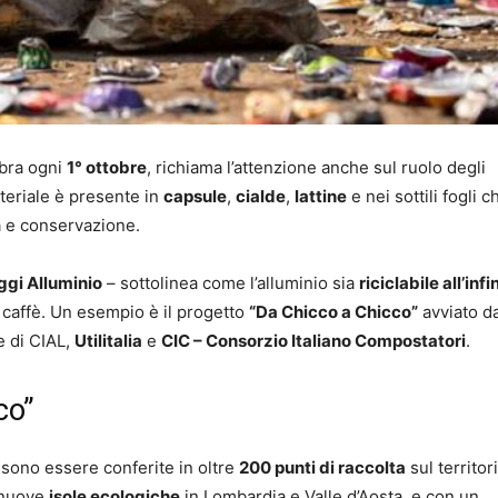
ebra ogni
1° ottobre
, richiama l’attenzione anche sul ruolo degli
materiale è presente in
capsule
,
cialde
,
lattine
e nei sottili fogli c
a e conservazione.
ggi Alluminio
– sottolinea come l’alluminio sia
riciclabile all’infi
 caffè. Un esempio è il progetto
“Da Chicco a Chicco”
avviato d
e di CIAL,
Utilitalia
e
CIC – Consorzio Italiano Compostatori
.
co”
sono essere conferite in oltre
200 punti di raccolta
sul territor
n nuove
isole ecologiche
in Lombardia e Valle d’Aosta, e con un