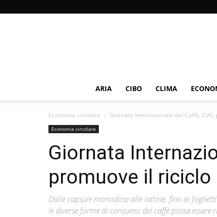
ARIA
CIBO
CLIMA
ECONOM
Economia circolare
Giornata Internazionale del Caffè, CIAL p
Economia circolare
Giornata Internazio
promuove il riciclo 
Dalle capsule monodose alle lattine, fino ai foglie
le diverse forme di consumo del caffè possa essere ri