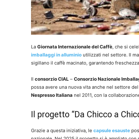
La
Giornata Internazionale del Caffè
, che si cel
imballaggi in alluminio
utilizzati nel settore. Il 
sigillano il caffè macinato, garantendo freschezz
Il
consorzio CIAL
–
Consorzio Nazionale Imballa
possa avere una nuova vita anche nel settore del
Nespresso Italiana
nel 2011, con la collaborazion
Il progetto “Da Chicco a Chic
Grazie a questa iniziativa, le
capsule esauste
pos
nazionale. Nel 2025 il progetto si è ampliato co