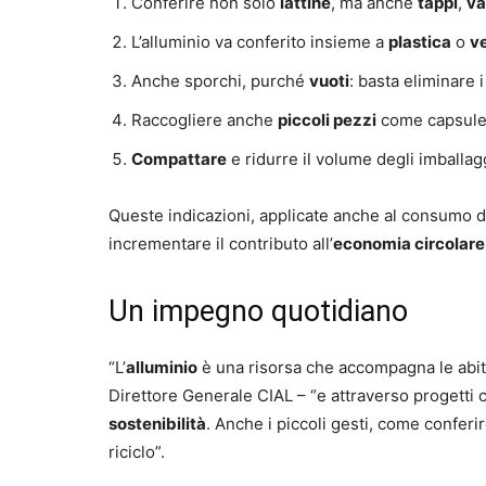
Conferire non solo
lattine
, ma anche
tappi
,
va
L’alluminio va conferito insieme a
plastica
o
v
Anche sporchi, purché
vuoti
: basta eliminare i
Raccogliere anche
piccoli pezzi
come capsule 
Compattare
e ridurre il volume degli imballagg
Queste indicazioni, applicate anche al consumo di 
incrementare il contributo all’
economia circolare
Un impegno quotidiano
“L’
alluminio
è una risorsa che accompagna le abitud
Direttore Generale CIAL – “e attraverso progetti
sostenibilità
. Anche i piccoli gesti, come confer
riciclo”.