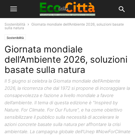
Sostenibilità
Giornata mondiale dell’Ambiente 2026, soluzioni basate
sulla natura
Sostenibilità
Giornata mondiale
dell’Ambiente 2026, soluzioni
basate sulla natura
Il 5 giugno si celebra la Giornata mondiale dell'Ambiente
2026, la ricorrenza che dal 1972 si propone di incoraggiare la
consapevolezza e l’azione a livello mondiale a favore
dell’ambiente. Il tema di questa edizione è "Inspired by
Nature. For Climate. For Our Future", e ha come obiettivo
sensibilizzare il pubblico sulla necessità di accelerare le
azioni concrete basate sulla natura per affrontare la crisi
ambientale. La campagna globale dell'Unep #NowForClimate