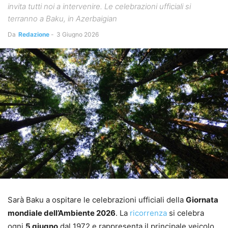
invita tutti noi a intervenire. Le celebrazioni ufficiali si
terranno a Baku, in Azerbaigian
Da
Redazione
-
3 Giugno 2026
Sarà Baku a ospitare le celebrazioni ufficiali della
Giornata
mondiale dell’Ambiente 2026
. La
ricorrenza
si celebra
ogni
5 giugno
dal 1972 e rappresenta il principale veicolo