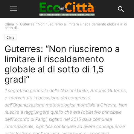
Clima
Guterres: “Non riusciremo a limitare il riscaldamento globale al di
sotto di...
Clima
Guterres: “Non riusciremo a
limitare il riscaldamento
globale al di sotto di 1,5
gradi”
Il segretario generale delle Nazioni Unite, Antonio Guterres,
è intervenuto in occasione del congresso
dell’Organizzazione meteorologica mondiale a Ginevra. Non
riuscire a raggiungere quello che era l'obiettivo principale
dell’Accordo di Parigi, siglato nel 2015 dalla comunità
internazionale, significa continuare ad avere conseguenze
catastrofiche per l'umanità, avvertono gli scienziati