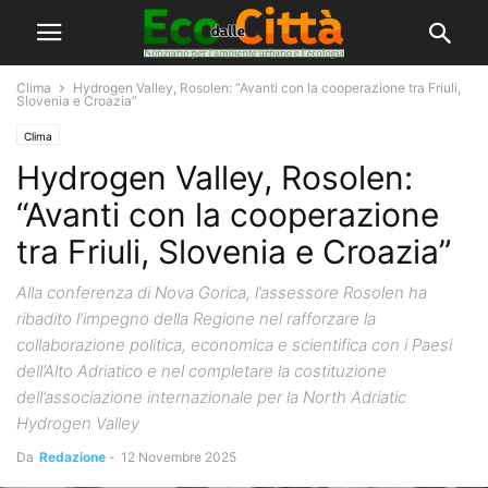
Clima
Hydrogen Valley, Rosolen: “Avanti con la cooperazione tra Friuli,
Slovenia e Croazia”
Clima
Hydrogen Valley, Rosolen:
“Avanti con la cooperazione
tra Friuli, Slovenia e Croazia”
Alla conferenza di Nova Gorica, l’assessore Rosolen ha
ribadito l’impegno della Regione nel rafforzare la
collaborazione politica, economica e scientifica con i Paesi
dell’Alto Adriatico e nel completare la costituzione
dell’associazione internazionale per la North Adriatic
Hydrogen Valley
Da
Redazione
-
12 Novembre 2025