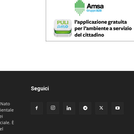
Seguici
. Nato
ientale
ei
ciale. È
el