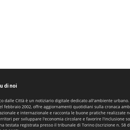
u di noi
co dalle Città è un notiziario digitale dedicato all'ambiente urbano
el febbraio 2002, offre aggiornamenti quotidiani sulla cronaca amb
azionale e internazionale e racconta le buone pratiche realizzate n
erritori per sviluppare l'economia circolare e favorire l'inclusione so
na testata registrata presso il tribunale di Torino (iscrizione n. 58 d