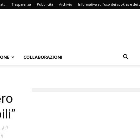
atti
Trasparenza
Pubblicità
Archivio
Informativa sull’uso dei cookies e dei d
IONE
COLLABORAZIONI
ero
li”
 è il
il