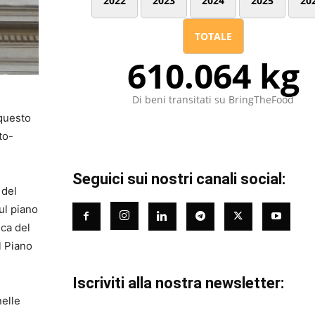
2022
2023
2024
2025
20
TOTALE
610.064 kg
Di beni transitati su BringTheFood
 questo
to-
Seguici sui nostri canali social:
 del
ul piano
ica del
l Piano
Iscriviti alla nostra newsletter:
nelle