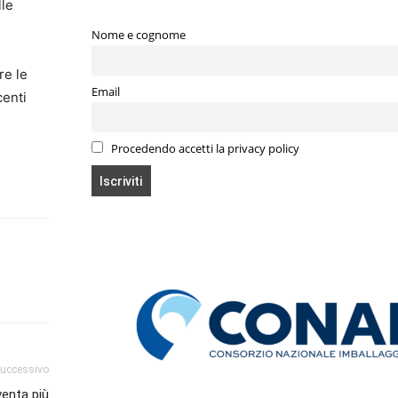
lle
Nome e cognome
re le
Email
centi
Procedendo accetti la privacy policy
successivo
venta più