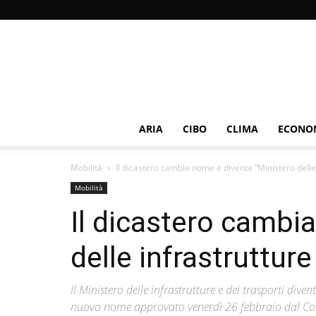
ARIA
CIBO
CLIMA
ECONOM
Mobilità
Il dicastero cambia nome e diventa “Ministero delle i
Mobilità
Il dicastero cambi
delle infrastrutture
Il Ministero delle infrastrutture e dei trasporti diven
nuovo nome approvato venerdì 26 febbraio dal Consi