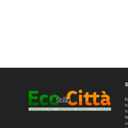
S
E
n
n
t
u