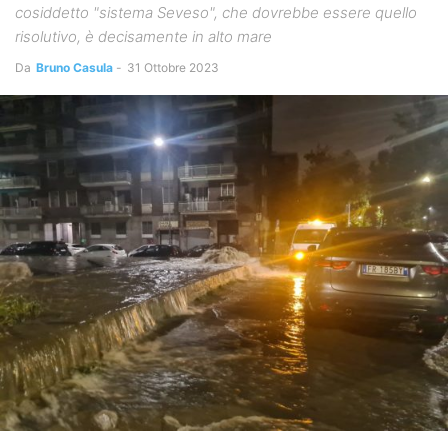
cosiddetto "sistema Seveso", che dovrebbe essere quello
risolutivo, è decisamente in alto mare
Da
Bruno Casula
-
31 Ottobre 2023