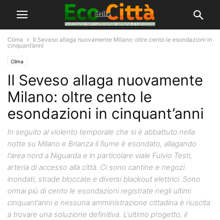
Clima
Il Seveso allaga nuovamente Milano: oltre cento le esondazioni in
cinquant’anni
Clima
Il Seveso allaga nuovamente
Milano: oltre cento le
esondazioni in cinquant’anni
In seguito al violento temporale che si è abbattuto nella
notte su Milano e Brianza il fiume è esondato, allagando
l'area nord a Niguarda e in particolare viale Fulvio Testi,
arteria di accesso alla città. Ci sono cantine e negozi
inondati, strade bloccate e diversi blackout elettrici. Sono
ormai più di cento le esondazioni registrate negli ultimi
cinquant’anni e nessuna amministrazione cittadina è riuscita
a trovare una soluzione definitiva. L'ultimo progetto, il