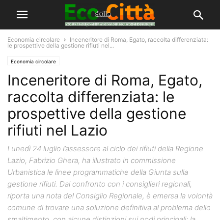
Economia circolare
Inceneritore di Roma, Egato, raccolta differenziata:
le prospettive della gestione rifiuti nel...
Economia circolare
Inceneritore di Roma, Egato,
raccolta differenziata: le
prospettive della gestione
rifiuti nel Lazio
Lunedì 24 luglio l’assessore al ciclo dei rifiuti della Regione
Lazio, Fabrizio Ghera, ha illustrato in commissione
Urbanistica le linee programmatiche della Giunta sulla
gestione rifiuti. Dal confronto con i consiglieri regionali,
riporta una nota del Consiglio Regionale, è emersa la volontà
comune di trovare una soluzione definitiva al problema dello
smaltimento, con alcune distinzioni sui nodi principali: la