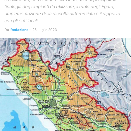
tipologia degli impianti da utilizzare, il ruolo degli Egato,
l’implementazione della raccolta differenziata e il rapporto
con gli enti locali
Da
Redazione
-
25 Luglio 2023