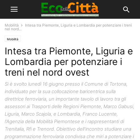
Mobilità
Intesa tra Piemonte, Liguria e Lombardia per potenziare i treni
nel nord...
Mobilità
Intesa tra Piemonte, Liguria e
Lombardia per potenziare i
treni nel nord ovest
Si è svolto lunedì 16 giugno presso il Comune di Tortona,
individuato per la sua collocazione baricentrica sulla
direttrice ferroviaria, un importante tavolo di lavoro tra gli
assessori ai Trasporti delle Regioni Piemonte, Marco Gabusi,
Liguria, Marco Scajola, e Lombardia, Franco Lucente,
l'Agenzia della Mobilità Piemontese e i rappresentanti di
Trenitalia, Rfi e Trenord. Obiettivo dell'incontro studiare una
programmazione ferroviaria condivisa che miri a potenziare i