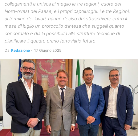
collegamenti e unisca al meglio le tre regioni, cuore del
Nord-ovest del Paese, e i propri capoluoghi. Le tre Regioni,
al termine dei lavori, hanno deciso di sottoscrivere entro il
mese di luglio un protocollo d’intesa che suggelli quanto
concordato e dia la possibilità alle strutture tecniche di
pianificare il quadro orario ferroviario futuro
Da
Redazione
-
17 Giugno 2025