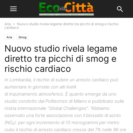
Aria
Nuovo studio rivela legame diretto tra picchi di smog e rischio
cardiaco
Aria
Smog
Nuovo studio rivela legame
diretto tra picchi di smog e
rischio cardiaco
In Lombardia, il rischio di subire un arresto cardiaco può
aumentare in giornate con alti livelli
di inquinamento atmosferico. È quanto emerge da uno
studio condotto dal Politecnico di Milano e pubblicato sulla
rivista internazionale "Global Challenges". “Abbiamo
osservato una forte associazione con il biossido di azoto
(NO₂): per ogni incremento di 10 microgrammi per metro
cubo il rischio di arresto cardiaco cresce del 7% nelle 96 ore