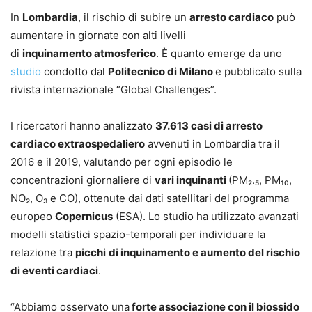
In
Lombardia
, il rischio di subire un
arresto cardiaco
può
aumentare in giornate con alti livelli
di
inquinamento atmosferico
. È quanto emerge da uno
studio
condotto dal
Politecnico di Milano
e pubblicato sulla
rivista internazionale “Global Challenges”.
I ricercatori hanno analizzato
37.613 casi di arresto
cardiaco extraospedaliero
avvenuti in Lombardia tra il
2016 e il 2019, valutando per ogni episodio le
concentrazioni giornaliere di
vari inquinanti
(PM₂.₅, PM₁₀,
NO₂, O₃ e CO), ottenute dai dati satellitari del programma
europeo
Copernicus
(ESA). Lo studio ha utilizzato avanzati
modelli statistici spazio-temporali per individuare la
relazione tra
picchi
di inquinamento e aumento del rischio
di eventi cardiaci
.
“Abbiamo osservato una
forte associazione con il biossido