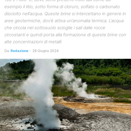
esempio il litio, sotto forma di cloruro, solfato o carbonato
disciolto nell’acqua. Queste brine si intercettano in genere in
aree geotermiche, dov’è attiva un’anomalia termica. L’acqua
che circola nel sottosuolo scioglie i sali dalle rocce
circostanti e quindi porta alla formazione di queste brine con
alte concentrazioni di metalli
Da
Redazione
-
28 Giugno 2024