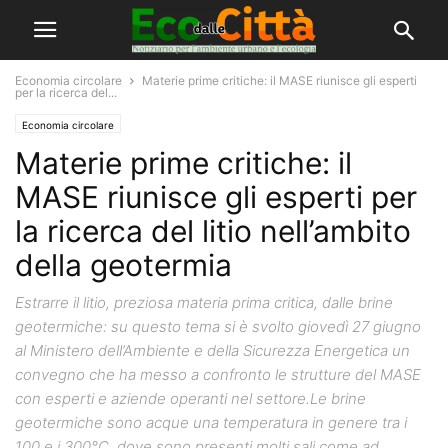
Economia circolare
Materie prime critiche: il MASE riunisce gli esperti
per la ricerca del...
Economia circolare
Materie prime critiche: il
MASE riunisce gli esperti per
la ricerca del litio nell’ambito
della geotermia
Estrarre il litio, preziosa materia prima critica, dalle brine
geotermiche: su questo tema si è svolto giovedì 27 giugno
al Ministero dell’Ambiente e della Sicurezza Energetica un
convegno che ha messo a confronto le strutture del MASE
con esperti e aziende operanti nel settore.Le brine
geotermiche sono acque una temperatura in genere tra i
100 e i 300°C, dove sono presenti molti sali come ad