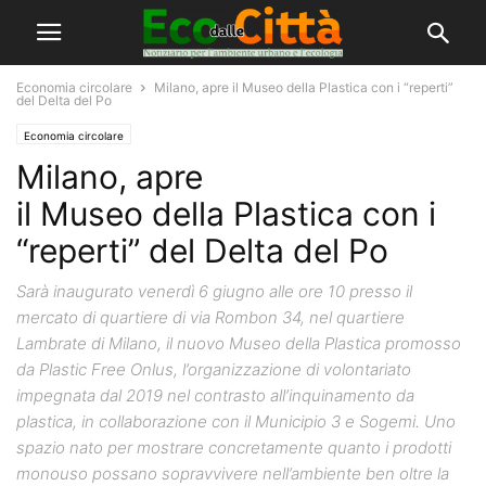
Economia circolare
Milano, apre il Museo della Plastica con i “reperti”
del Delta del Po
Economia circolare
Milano, apre
il Museo della Plastica con i
“reperti” del Delta del Po
Sarà inaugurato venerdì 6 giugno alle ore 10 presso il
mercato di quartiere di via Rombon 34, nel quartiere
Lambrate di Milano, il nuovo Museo della Plastica promosso
da Plastic Free Onlus, l’organizzazione di volontariato
impegnata dal 2019 nel contrasto all’inquinamento da
plastica, in collaborazione con il Municipio 3 e Sogemi. Uno
spazio nato per mostrare concretamente quanto i prodotti
monouso possano sopravvivere nell’ambiente ben oltre la