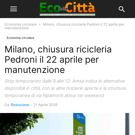
Economia circolare
Milano, chiusura ricicleria Pedroni il 22 aprile per
manutenzione
Economia circolare
Milano, chiusura ricicleria
Pedroni il 22 aprile per
manutenzione
Stop temporaneo dalle 8 alle 12: Amsa indica le alternative
disponibili in città, con le altre riciclerie aperte e la struttura
temporanea di via Ripamonti attiva nel weekend
Da
Redazione
-
21 Aprile 2026