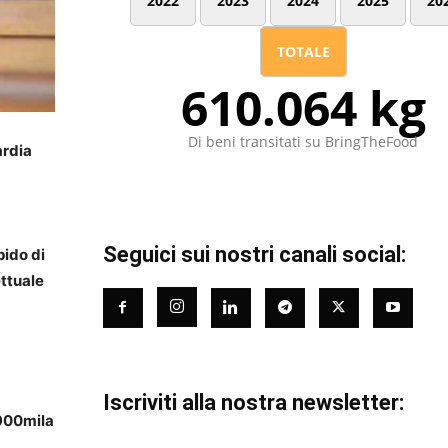
2022
2023
2024
2025
20
TOTALE
610.064 kg
Di beni transitati su BringTheFood
rdia
Seguici sui nostri canali social:
pido di
ttuale
Iscriviti alla nostra newsletter:
900mila