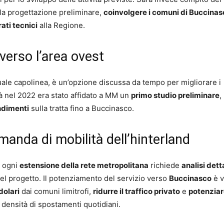
 la progettazione preliminare,
coinvolgere i comuni di Buccinas
ati tecnici
alla Regione.
verso l’area ovest
tuale capolinea, è un’opzione discussa da tempo per migliorare i
ià nel 2022 era stato affidato a MM un
primo studio preliminare
,
ndimenti
sulla tratta fino a Buccinasco.
omanda di mobilità dell’hinterland
, ogni
estensione della rete metropolitana
richiede
analisi dett
 del progetto. Il potenziamento del servizio verso
Buccinasco
è v
dolari
dai comuni limitrofi,
ridurre il traffico privato
e
potenzia
 densità di spostamenti quotidiani.