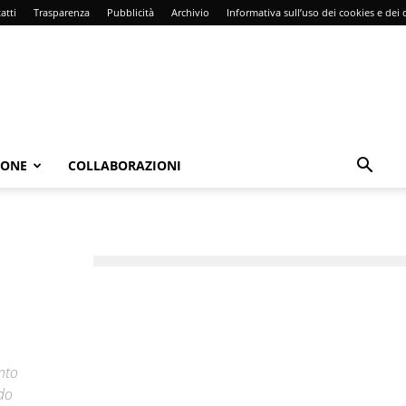
atti
Trasparenza
Pubblicità
Archivio
Informativa sull’uso dei cookies e dei d
IONE
COLLABORAZIONI
nto
ndo