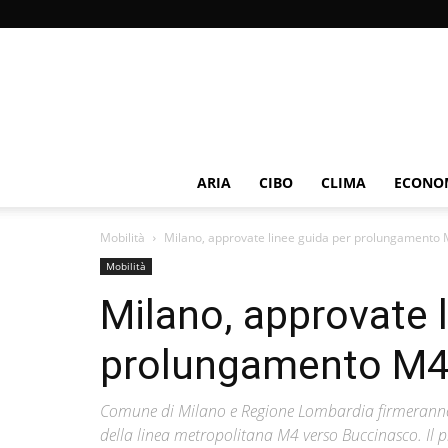
ARIA
CIBO
CLIMA
ECONOM
Mobilità
Milano, approvate linee guida per prolungamento 
Mobilità
Milano, approvate 
prolungamento M4 
Comune di Milano e Regione Lombardia firmeranno u
della linea metropolitana M4 verso Buccinasco. Il pr