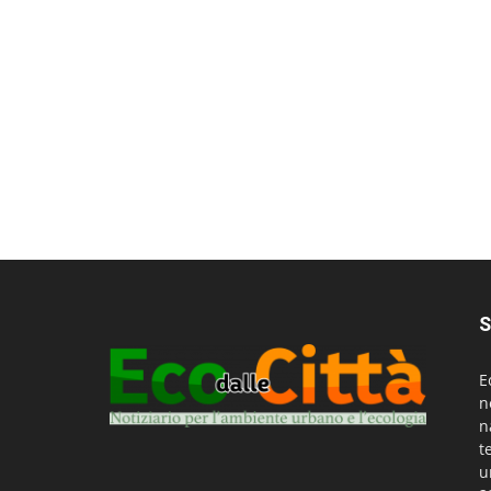
S
E
n
n
t
u