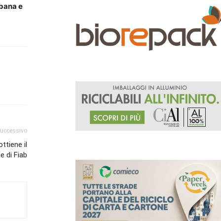
rbana e
successivo
ttiene il
 di Fiab