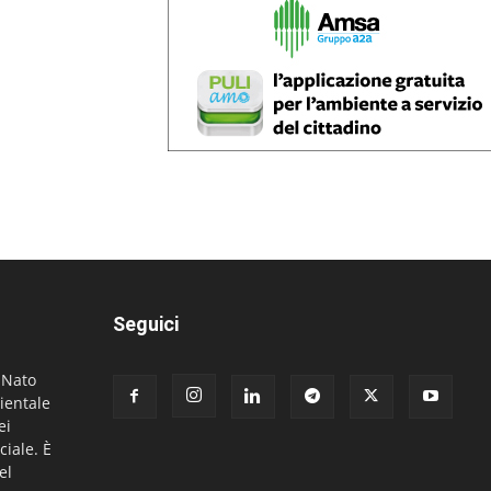
Seguici
. Nato
ientale
ei
ciale. È
el