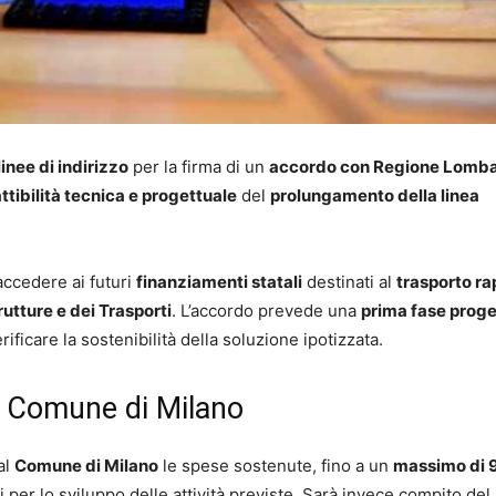
linee di indirizzo
per la firma di un
accordo con Regione Lomba
attibilità tecnica e progettuale
del
prolungamento della linea
ccedere ai futuri
finanziamenti statali
destinati al
trasporto ra
rutture e dei Trasporti
. L’accordo prevede una
prima fase proge
rificare la sostenibilità della soluzione ipotizzata.
l Comune di Milano
al
Comune di Milano
le spese sostenute, fino a un
massimo di 
li per lo sviluppo delle attività previste. Sarà invece compito del