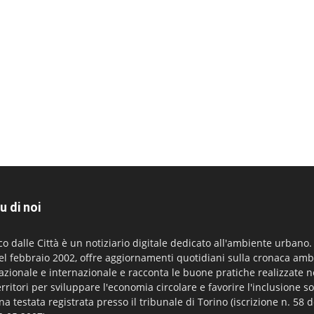
u di noi
co dalle Città è un notiziario digitale dedicato all'ambiente urbano
el febbraio 2002, offre aggiornamenti quotidiani sulla cronaca amb
azionale e internazionale e racconta le buone pratiche realizzate n
erritori per sviluppare l'economia circolare e favorire l'inclusione so
na testata registrata presso il tribunale di Torino (iscrizione n. 58 d