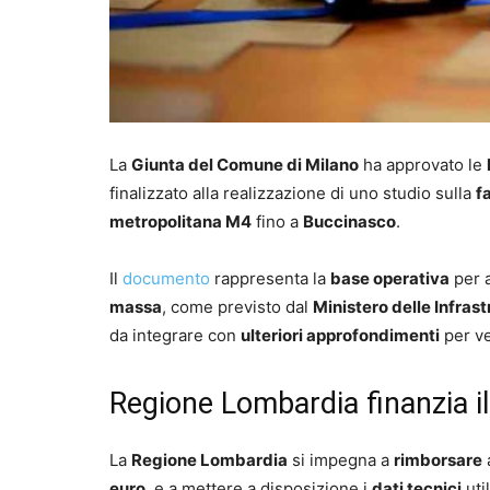
La
Giunta del Comune di Milano
ha approvato le
finalizzato alla realizzazione di uno studio sulla
f
metropolitana M4
fino a
Buccinasco
.
Il
documento
rappresenta la
base operativa
per a
massa
, come previsto dal
Ministero delle Infrast
da integrare con
ulteriori approfondimenti
per ve
Regione Lombardia finanzia i
La
Regione Lombardia
si impegna a
rimborsare
euro
, e a mettere a disposizione i
dati tecnici
uti