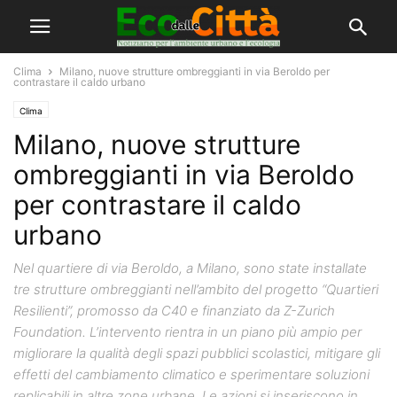
Clima
Milano, nuove strutture ombreggianti in via Beroldo per
contrastare il caldo urbano
Clima
Milano, nuove strutture
ombreggianti in via Beroldo
per contrastare il caldo
urbano
Nel quartiere di via Beroldo, a Milano, sono state installate
tre strutture ombreggianti nell’ambito del progetto “Quartieri
Resilienti”, promosso da C40 e finanziato da Z-Zurich
Foundation. L’intervento rientra in un piano più ampio per
migliorare la qualità degli spazi pubblici scolastici, mitigare gli
effetti del cambiamento climatico e sperimentare soluzioni
replicabili in altre zone urbane. Le azioni si inseriscono in