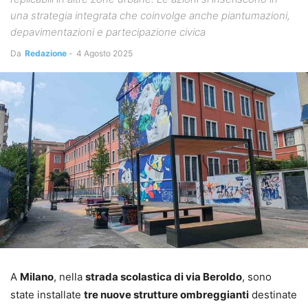
una strategia integrata che coinvolge anche piantumazioni,
depavimentazioni e partecipazione civica
Da
Redazione
-
4 Agosto 2025
A
Milano
, nella
strada scolastica di via Beroldo
, sono
state installate
tre nuove strutture ombreggianti
destinate