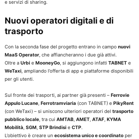
e servizi di sharing.
Nuovi operatori digitali e di
trasporto
Con la seconda fase del progetto entrano in campo
nuovi
MaaS Operator
, che affiancheranno i due già attivi.
Oltre a
Urbi
e
MooneyGo
, si aggiungono infatti
TABNET
e
WeTaxi
, ampliando l’offerta di app e piattaforme disponibili
per gli utenti.
Sul fronte dei trasporti, ai partner già presenti –
Ferrovie
Appulo Lucane
,
Ferrotramviaria
(con TABNET) e
PikyRent
(con WeTaxi) – si uniscono ulteriori operatori del
trasporto
pubblico locale
, tra cui
AMTAB
,
AMET
,
ATAF
,
KYMA
Mobilità
,
SGM
,
STP Brindisi
e
CTP
.
L’obiettivo è creare un
ecosistema unico e coordinato
per