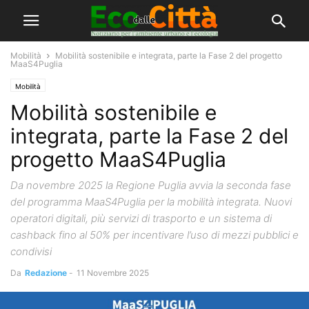
Mobilità
Mobilità sostenibile e integrata, parte la Fase 2 del progetto
MaaS4Puglia
Mobilità
Mobilità sostenibile e
integrata, parte la Fase 2 del
progetto MaaS4Puglia
Da novembre 2025 la Regione Puglia avvia la seconda fase
del programma MaaS4Puglia per la mobilità integrata. Nuovi
operatori digitali, più servizi di trasporto e un sistema di
cashback fino al 50% per incentivare l’uso di mezzi pubblici e
condivisi
Da
Redazione
-
11 Novembre 2025