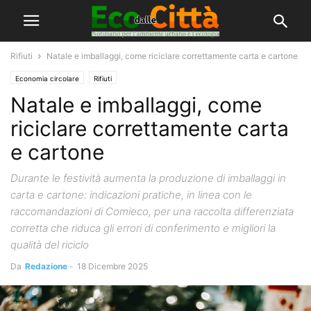
Rifiuti
Natale e imballaggi, come riciclare correttamente carta e cartone
Economia circolare
Rifiuti
Natale e imballaggi, come
riciclare correttamente carta
e cartone
Durante le festività aumenta la produzione di imballaggi in
carta e cartone: indicazioni pratiche, in linea con le
raccomandazioni di Comieco, per una raccolta differenziata
corretta che riduca gli errori di conferimento e migliori la
qualità del riciclo
Da
Redazione
-
18 Dicembre 2025