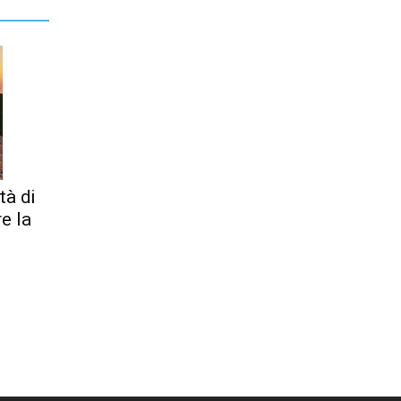
tà di
re la