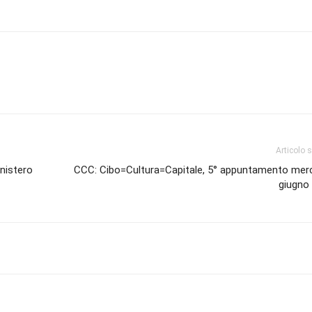
Articolo 
inistero
CCC: Cibo=Cultura=Capitale, 5° appuntamento merc
giugno 