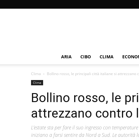
ARIA
CIBO
CLIMA
ECONOM
Clima
Bollino rosso, le principali città italiane si attrezzano 
Clima
Bollino rosso, le pri
attrezzano contro l
L’estate sta per fare il suo ingresso con temperature
iniziano a farsi sentire da Nord a Sud. Le autorità l