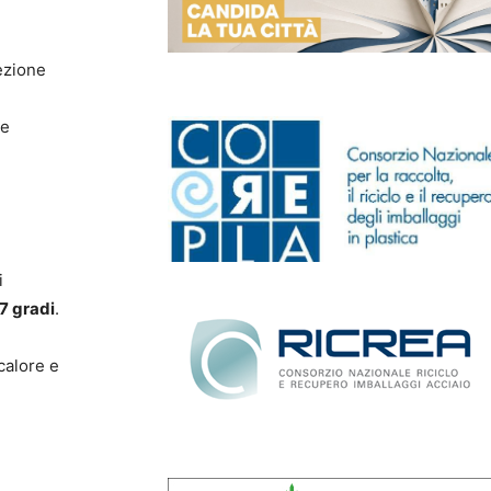
tezione
le
i
7 gradi
.
l
calore e