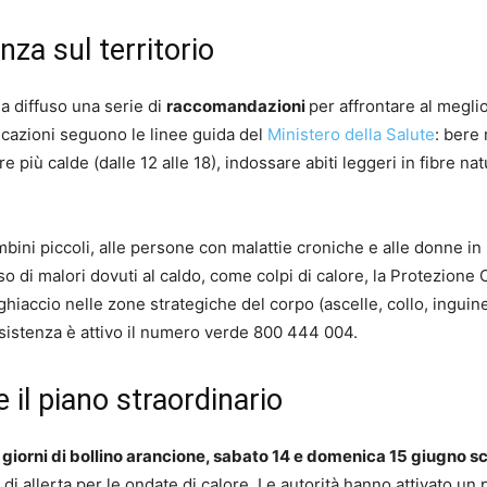
za sul territorio
ha diffuso una serie di
raccomandazioni
per affrontare al megli
ndicazioni seguono le linee guida del
Ministero della Salute
: bere
e più calde (dalle 12 alle 18), indossare abiti leggeri in fibre nat
ambini piccoli, alle persone con malattie croniche e alle donne in
o di malori dovuti al caldo, come colpi di calore, la Protezione C
hiaccio nelle zone strategiche del corpo (ascelle, collo, inguine
assistenza è attivo il numero verde 800 444 004.
e il piano straordinario
giorni di bollino arancione, sabato 14 e domenica 15 giugno s
 di allerta per le ondate di calore. Le autorità hanno attivato un 