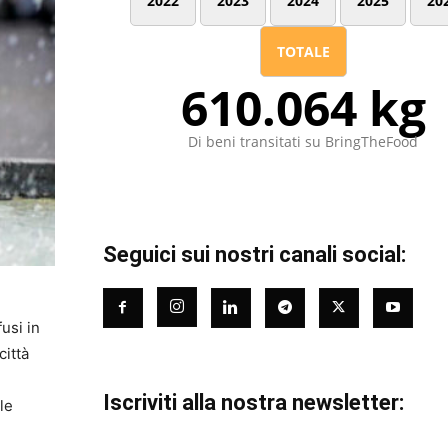
2022
2023
2024
2025
20
TOTALE
610.064 kg
Di beni transitati su BringTheFood
Seguici sui nostri canali social:
fusi in
città
Iscriviti alla nostra newsletter:
le