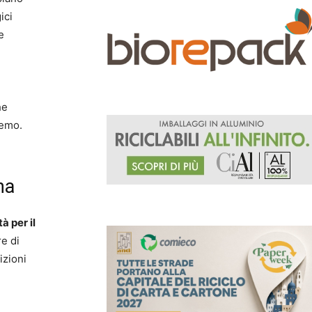
ici
e
he
remo.
na
tà per il
e di
izioni