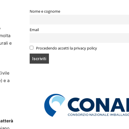
Nome e cognome
o
Email
 molta
urali e
Procedendo accetti la privacy policy
ivile
) e a
catterà
piano