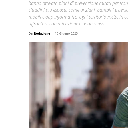
hanno attivato piani di prevenzione mirati per front
cittadini più esposti, come anziani, bambini e perso
mobili e app informative, ogni territorio mette in 
affrontare con attenzione e buon senso
Da
Redazione
-
13 Giugno 2025