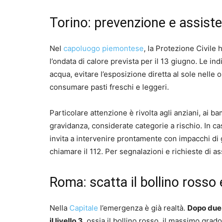
Torino: prevenzione e assisten
Nel
capoluogo piemontese
, la Protezione Civile 
l’ondata di calore prevista per il 13 giugno. Le i
acqua, evitare l’esposizione diretta al sole nelle or
consumare pasti freschi e leggeri.
Particolare attenzione è rivolta agli anziani, ai b
gravidanza, considerate categorie a rischio. In cas
invita a intervenire prontamente con impacchi di g
chiamare il 112. Per segnalazioni e richieste di 
Roma: scatta il bollino rosso 
Nella
Capitale
l’emergenza è già realtà.
Dopo due 
il livello 3
, ossia il bollino rosso, il massimo grado