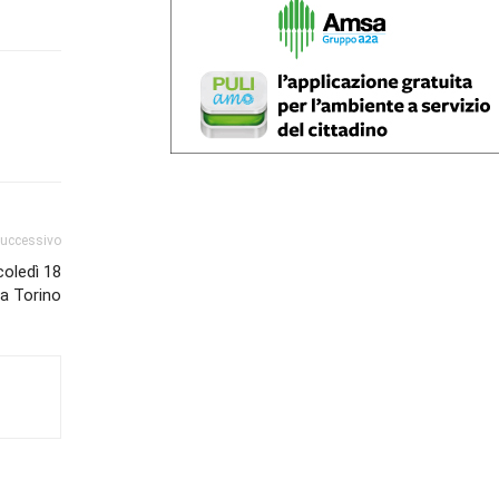
successivo
oledì 18
a Torino