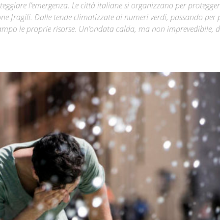
eggiare l’emergenza. Le città italiane si organizzano per protegger
ne fragili. Dalle tende climatizzate ai numeri verdi, passando per 
Città
campo le proprie risorse. Un’ondata calda, ma non imprevedibile, 