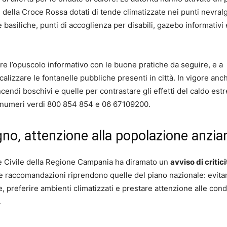
i della Croce Rossa dotati di tende climatizzate nei punti nevralg
lle basiliche, punti di accoglienza per disabili, gazebo informativi 
icare l’opuscolo informativo con le buone pratiche da seguire, e a
calizzare le fontanelle pubbliche presenti in città. In vigore anc
ncendi boschivi e quelle per contrastare gli effetti del caldo est
i numeri verdi 800 854 854 e 06 67109200.
iugno, attenzione alla popolazione anzia
e Civile della Regione Campania ha diramato un
avviso di critici
Le raccomandazioni riprendono quelle del piano nazionale: evitar
e, preferire ambienti climatizzati e prestare attenzione alle cond
.