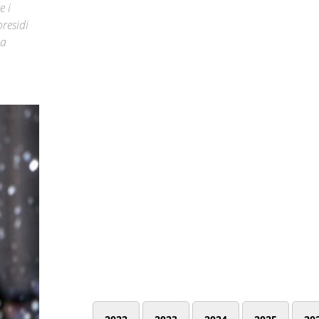
e i
presidi
da