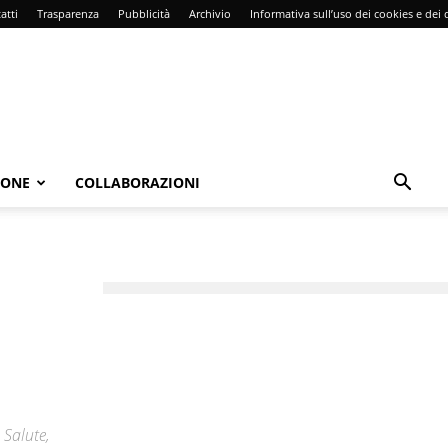
atti
Trasparenza
Pubblicità
Archivio
Informativa sull’uso dei cookies e dei d
IONE
COLLABORAZIONI
 Salute,