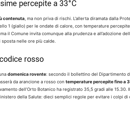
ssime percepite a 33°C
iù contenuta
, ma non priva di rischi. L’allerta diramata dalla Pro
vello 1 (giallo) per le ondate di calore, con temperature percepite
o, ma il Comune invita comunque alla prudenza e all’adozione del
 sposta nelle ore più calde.
 codice rosso
 una
domenica rovente
: secondo il bollettino del Dipartimento d
 passerà da arancione a rosso con
temperature percepite fino a 3
evamento dell’Orto Botanico ha registrato 35,5 gradi alle 15.30. I
stero della Salute: dieci semplici regole per evitare i colpi di 