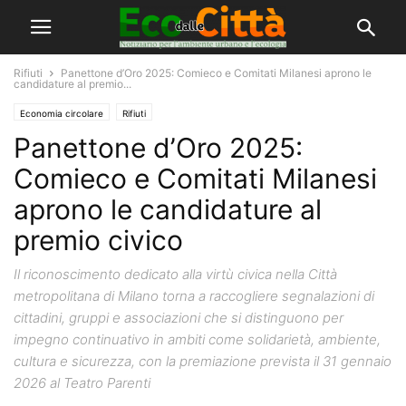
Rifiuti
Panettone d’Oro 2025: Comieco e Comitati Milanesi aprono le
candidature al premio...
Economia circolare
Rifiuti
Panettone d’Oro 2025:
Comieco e Comitati Milanesi
aprono le candidature al
premio civico
Il riconoscimento dedicato alla virtù civica nella Città
metropolitana di Milano torna a raccogliere segnalazioni di
cittadini, gruppi e associazioni che si distinguono per
impegno continuativo in ambiti come solidarietà, ambiente,
cultura e sicurezza, con la premiazione prevista il 31 gennaio
2026 al Teatro Parenti