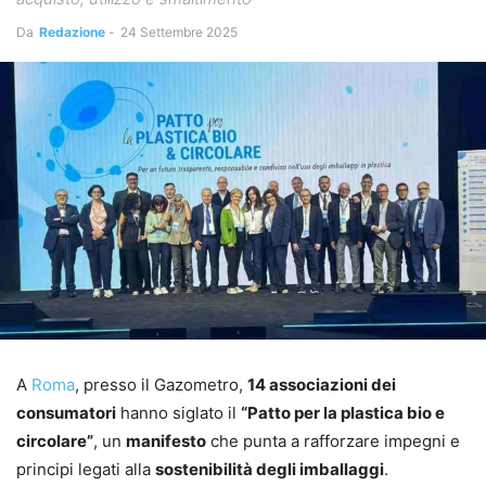
Da
Redazione
-
24 Settembre 2025
A
Roma
, presso il Gazometro,
14 associazioni dei
consumatori
hanno siglato il
“Patto per la plastica bio e
circolare”
, un
manifesto
che punta a rafforzare impegni e
principi legati alla
sostenibilità degli imballaggi
.