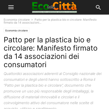
Economia circolare
Patto per la plastica bio e circolare: Manifesto
firmato da 14 associazioni...
Economia circolare
Patto per la plastica bio e
circolare: Manifesto firmato
da 14 associazioni dei
consumatori
Quattordici associazioni aderenti al Consiglio nazionale dei
consumatori e degli utenti hanno sottoscritto a Roma il
“Patto per la plastica bio e circolare”, documento che
promuove un uso più responsabile degli imballaggi, la
diffusione di materiali rinnovabili e circolari e il
coinvolgimento attivo del consumatore nelle scelte di
acquisto, utilizzo e smaltimento