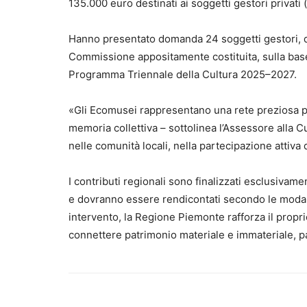
135.000 euro destinati ai soggetti gestori privati 
Hanno presentato domanda 24 soggetti gestori, di c
Commissione appositamente costituita, sulla base d
Programma Triennale della Cultura 2025–2027.
«Gli Ecomusei rappresentano una rete preziosa per 
memoria collettiva – sottolinea l’Assessore alla Cu
nelle comunità locali, nella partecipazione attiva 
I contributi regionali sono finalizzati esclusivament
e dovranno essere rendicontati secondo le modal
intervento, la Regione Piemonte rafforza il propri
connettere patrimonio materiale e immateriale, pa