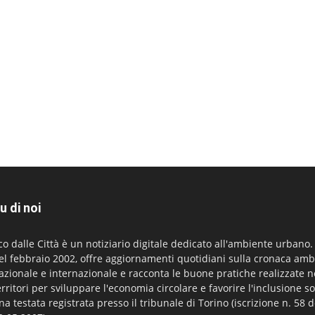
u di noi
co dalle Città è un notiziario digitale dedicato all'ambiente urbano
el febbraio 2002, offre aggiornamenti quotidiani sulla cronaca amb
azionale e internazionale e racconta le buone pratiche realizzate n
erritori per sviluppare l'economia circolare e favorire l'inclusione so
na testata registrata presso il tribunale di Torino (iscrizione n. 58 d