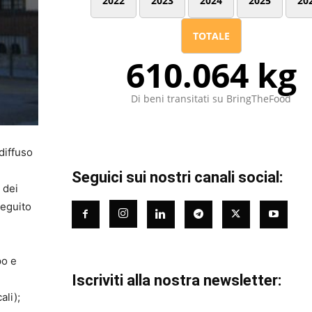
2022
2023
2024
2025
20
TOTALE
610.064 kg
Di beni transitati su BringTheFood
diffuso
Seguici sui nostri canali social:
 dei
seguito
po e
Iscriviti alla nostra newsletter:
ali);