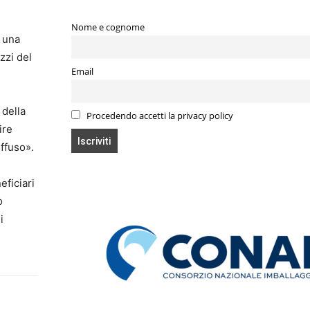
Nome e cognome
a una
zzi del
Email
 della
Procedendo accetti la privacy policy
ire
iffuso».
eficiari
o
i