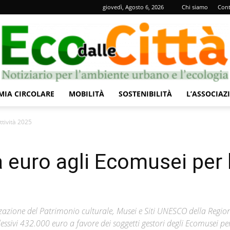
giovedì, Agosto 6, 2026
Chi siamo
Cont
IA CIRCOLARE
MOBILITÀ
SOSTENIBILITÀ
L’ASSOCIAZ
Eco
ttività 2025
 euro agli Ecomusei per 
dalle
zzazione del Patrimonio culturale, Musei e Siti UNESCO della Regio
ssivi 432.000 euro a favore dei soggetti gestori degli Ecomusei per