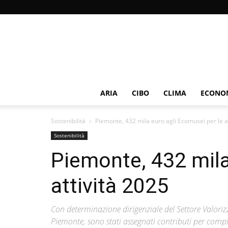
ARIA
CIBO
CLIMA
ECONOM
Sostenibilità
Piemonte, 432 mila euro agli Ecomusei per le a
Sostenibilità
Piemonte, 432 mila
attività 2025
Con determinazione dirigenziale del Settore Valori
Piemonte, sono stati assegnati contributi per comple