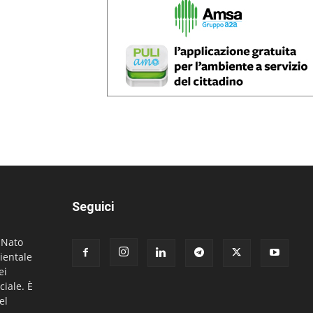
Seguici
. Nato
ientale
ei
ciale. È
el