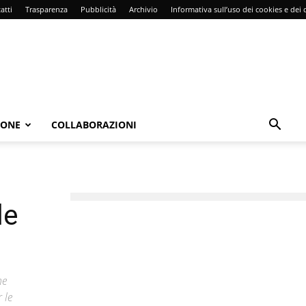
atti
Trasparenza
Pubblicità
Archivio
Informativa sull’uso dei cookies e dei d
IONE
COLLABORAZIONI
le
ne
 le