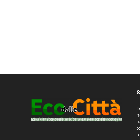
S
E
n
n
t
u