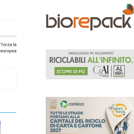
successivo
fforza la
 europea