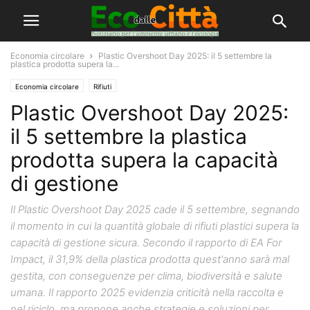
Economia circolare
Plastic Overshoot Day 2025: il 5 settembre la
plastica prodotta supera la...
Economia circolare
Rifiuti
Plastic Overshoot Day 2025:
il 5 settembre la plastica
prodotta supera la capacità
di gestione
Il Plastic Overshoot Day 2025 cade il 5 settembre, segnando
il momento in cui la quantità globale di rifiuti plastici supera la
capacità di gestione sicura. Secondo il rapporto di EA For
Impact, il 31,9% della plastica prodotta quest'anno sarà mal
gestita, con conseguenze per clima, biodiversità e salute
umana. Il rapporto 2025 evidenzia criticità nella raccolta e
nel riciclo, ma propone anche strategie e soluzioni per