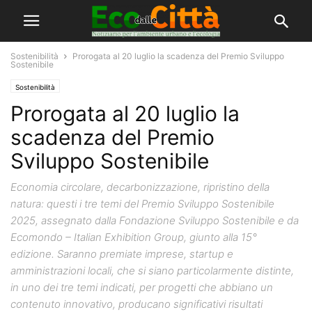
Sostenibilità
Prorogata al 20 luglio la scadenza del Premio Sviluppo
Sostenibile
Sostenibilità
Prorogata al 20 luglio la
scadenza del Premio
Sviluppo Sostenibile
Economia circolare, decarbonizzazione, ripristino della
natura: questi i tre temi del Premio Sviluppo Sostenibile
2025, assegnato dalla Fondazione Sviluppo Sostenibile e da
Ecomondo – Italian Exhibition Group, giunto alla 15°
edizione. Saranno premiate imprese, startup e
amministrazioni locali, che si siano particolarmente distinte,
in uno dei tre temi indicati, per progetti che abbiano un
contenuto innovativo, producano significativi risultati