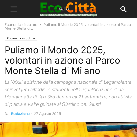
Economia circolare
Puliamo il Mondo 2025, volontari in azione al Parco
Monte Stella di...
Economia circolare
Puliamo il Mondo 2025,
volontari in azione al Parco
Monte Stella di Milano
La XXXIII edizione della campagna nazionale di Legambiente
coinvolgerà cittadini e studenti nella riqualificazione della
Montagnetta di San Siro domenica 21 settembre, con attività
di pulizia e visite guidate al Giardino dei Giusti
Da
Redazione
-
27 Agosto 2025