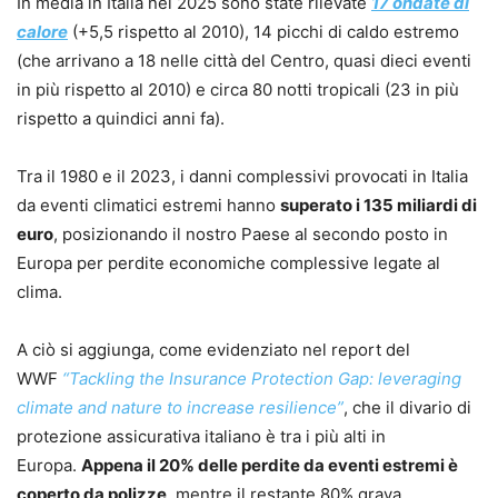
In media in Italia nel 2025 sono state rilevate
17 ondate di
calore
(+5,5 rispetto al 2010), 14 picchi di caldo estremo
(che arrivano a 18 nelle città del Centro, quasi dieci eventi
in più rispetto al 2010) e circa 80 notti tropicali (23 in più
rispetto a quindici anni fa).
Tra il 1980 e il 2023, i danni complessivi provocati in Italia
da eventi climatici estremi hanno
superato i 135 miliardi di
euro
, posizionando il nostro Paese al secondo posto in
Europa per perdite economiche complessive legate al
clima.
A ciò si aggiunga, come evidenziato nel report del
WWF
“Tackling the Insurance Protection Gap: leveraging
climate and nature to increase resilience”
, che il divario di
protezione assicurativa italiano è tra i più alti in
Europa.
Appena il 20% delle perdite da eventi estremi è
coperto da polizze
, mentre il restante 80% grava