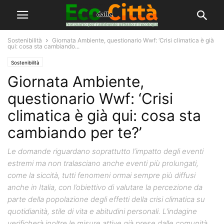
Sostenibilità
Giornata Ambiente, questionario Wwf: ‘Crisi climatica è già
qui: cosa sta cambiando...
Sostenibilità
Giornata Ambiente,
questionario Wwf: ‘Crisi
climatica è già qui: cosa sta
cambiando per te?’
Le domande riguardano soprattutto l’impatto degli eventi
estremi ma non tralasciano anche eventi più prolungati,
come la siccità, tutti fenomeni ormai sempre più diffusi
anche in Italia, con l’obiettivo di valutare la percezione da
parte della popolazione degli effetti della crisi climatica su
quotidianità, stile di vita e abitudini personali. L'indagine
verificherà inoltre le misure attive già prese dalle comunità