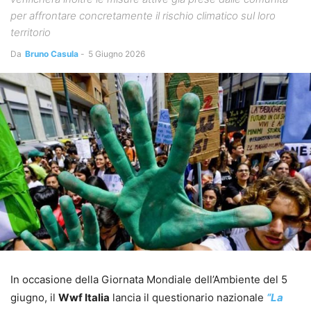
per affrontare concretamente il rischio climatico sul loro
territorio
Da
Bruno Casula
-
5 Giugno 2026
In occasione della Giornata Mondiale dell’Ambiente del 5
giugno, il
Wwf Italia
lancia il questionario nazionale
“La