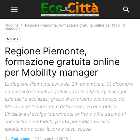
Mobilità
Regione Piemonte, formazione gratuita online per Mobility
manager
Mobilità
Regione Piemonte,
formazione gratuita online
per Mobility manager
La Regione Piemonte avvia dal 24 novembre al 31 dicembre
un percorso formativo gratuito rivolto a Mobility manager
aziendali e scolastici, grazie al contributo economico del
Ministero dell’Ambiente e della sicurezza energetica.
L’iniziativa si svolge interamente online e offre strumenti
conoscitivi e metodologici utili per redigere i Piani
spostamento casa-lavoro e casa-scuola
Da
Redazione
-
19 Novembre 2025