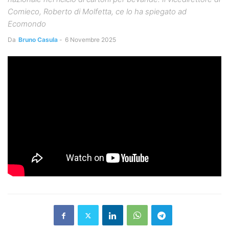
Comieco, Roberto di Molfetta, ce lo ha spiegato ad
Ecomondo
Da
Bruno Casula
-
6 Novembre 2025