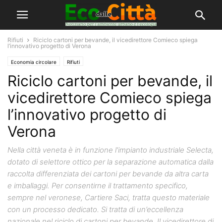
Rifiuti
Riciclo cartoni per bevande, il vicedirettore Comieco spiega
l’innovativo progetto di Verona
Economia circolare
Rifiuti
Riciclo cartoni per bevande, il
vicedirettore Comieco spiega
l’innovativo progetto di
Verona
Nella città veneta è in funzione l'impianto industriale Selecta,
dotato di selettore ottico per la separazione automatica dalla
raccolta differenziata dei cartoni per bevande da altra carta
e imballaggi. Per consentirne il trattamento specifico,
sempre nel veronese, Cartiere Saci, tratta questo materiale
con un processo dedicato. Si tratta di un’eccellenza
nazionale nel riciclo di cartoni per bevande. Il vicedirettore di