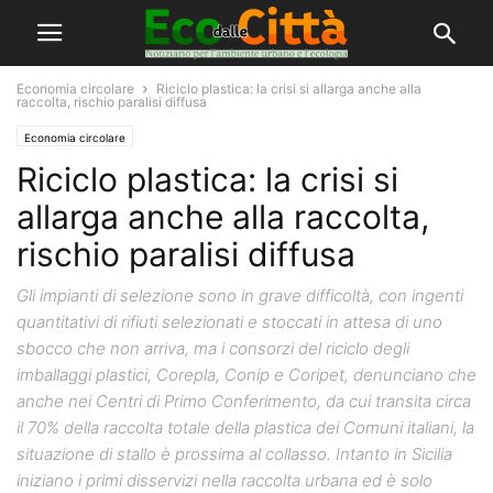
Economia circolare
Riciclo plastica: la crisi si allarga anche alla
raccolta, rischio paralisi diffusa
Economia circolare
Riciclo plastica: la crisi si
allarga anche alla raccolta,
rischio paralisi diffusa
Gli impianti di selezione sono in grave difficoltà, con ingenti
quantitativi di rifiuti selezionati e stoccati in attesa di uno
sbocco che non arriva, ma i consorzi del riciclo degli
imballaggi plastici, Corepla, Conip e Coripet, denunciano che
anche nei Centri di Primo Conferimento, da cui transita circa
il 70% della raccolta totale della plastica dei Comuni italiani, la
situazione di stallo è prossima al collasso. Intanto in Sicilia
iniziano i primi disservizi nella raccolta urbana ed è solo