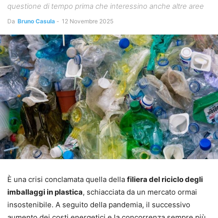
questione di tempo prima che interessino anche altre aree
Da
Bruno Casula
-
12 Novembre 2025
È una crisi conclamata quella della
filiera del riciclo degli
imballaggi in plastica
, schiacciata da un mercato ormai
insostenibile. A seguito della pandemia, il successivo
aumento dei costi energetici e la concorrenza sempre più