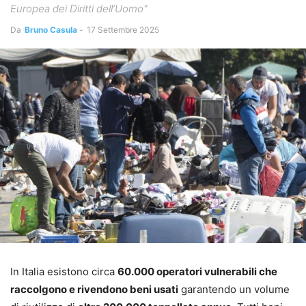
Europea dei Diritti dell’Uomo"
Da
Bruno Casula
-
17 Settembre 2025
In Italia esistono circa
60.000 operatori vulnerabili che
raccolgono e rivendono beni usati
garantendo un volume