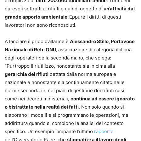
di riutilizzo di
oltre 200.000 tonnellate annue
. Tutti beni
durevoli sottratti ai rifiuti e quindi oggetto di
un’attività dal
grande apporto ambientale.
Eppure i diritti di questi
lavoratori non sono riconosciuti.
A lanciare il grido d’allarme è
Alessandro Stillo, Portavoce
Nazionale di Rete ONU,
associazione di categoria italiana
degli operatori della seconda mano, che spiega:
“Purtroppo il riutilizzo, nonostante sia in cima alla
gerarchia dei rifiuti
dettata dalla norma europea e
nazionale e nonostante sia continuamente citato nelle
norme secondarie, nei piani di gestione dei rifiuti così
come nei decreti ministeriali,
continua ad essere
ignorato
o bistrattato nella realtà dei fatti
. Non solo quando si
elaborano i modelli e si programmano le operazioni, ma
addirittura quando si compiono le analisi del contesto
specifico. Un esempio lampante l’ultimo
rapporto
dell’Osservatorio Raee, che
stigmatizza il lavoro degli