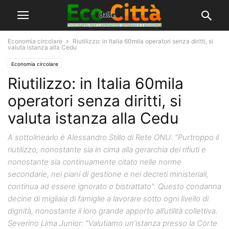
Economia circolare
Riutilizzo: in Italia 60mila operatori senza diritti, si
valuta istanza alla Cedu
Economia circolare
Riutilizzo: in Italia 60mila
operatori senza diritti, si
valuta istanza alla Cedu
A sottolinearlo è Alessandro Stillo di Rete ONU: "Purtroppo il
riutilizzo, nonostante sia in cima alla gerarchia dei rifiuti e
nonostante sia continuamente citato nelle norme
secondarie, nei piani di gestione e nei decreti ministeriali,
continua ad essere ignorato o bistrattato". Questo condanna
decine di migliaia di famiglie a lavorare sotto ogni livello di
dignità, nonostante il loro grande apporto all’utilità collettiva.
Severino Lima Junior: "Valutiamo un’istanza presso la Corte