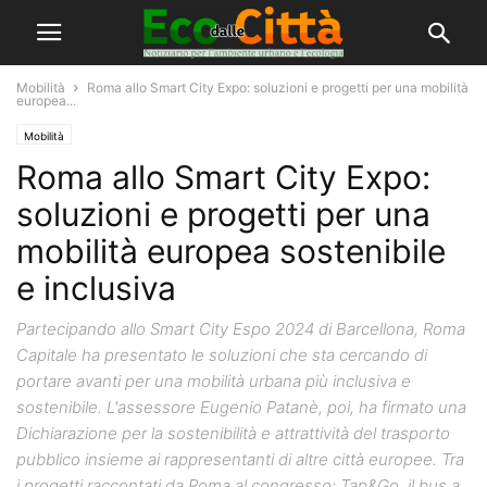
Mobilità
Roma allo Smart City Expo: soluzioni e progetti per una mobilità
europea...
Mobilità
Roma allo Smart City Expo:
soluzioni e progetti per una
mobilità europea sostenibile
e inclusiva
Partecipando allo Smart City Espo 2024 di Barcellona, Roma
Capitale ha presentato le soluzioni che sta cercando di
portare avanti per una mobilità urbana più inclusiva e
sostenibile. L'assessore Eugenio Patanè, poi, ha firmato una
Dichiarazione per la sostenibilità e attrattività del trasporto
pubblico insieme ai rappresentanti di altre città europee. Tra
i progetti raccontati da Roma al congresso: Tap&Go, il bus a