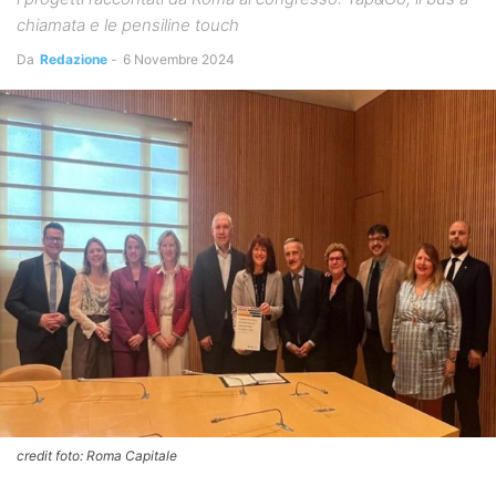
chiamata e le pensiline touch
Da
Redazione
-
6 Novembre 2024
credit foto: Roma Capitale