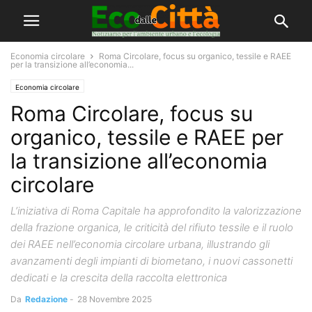
Economia circolare
Roma Circolare, focus su organico, tessile e RAEE
per la transizione all’economia...
Economia circolare
Roma Circolare, focus su
organico, tessile e RAEE per
la transizione all’economia
circolare
L’iniziativa di Roma Capitale ha approfondito la valorizzazione
della frazione organica, le criticità del rifiuto tessile e il ruolo
dei RAEE nell’economia circolare urbana, illustrando gli
avanzamenti degli impianti di biometano, i nuovi cassonetti
dedicati e la crescita della raccolta elettronica
Da
Redazione
-
28 Novembre 2025