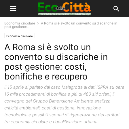
Economia circolare
A Roma si è svolto un convento su discariche in
post gestione:...
Economia circolare
A Roma si è svolto un
convento su discariche in
post gestione: costi,
bonifiche e recupero
Il 15 aprile si parlato dal caso Malagrotta ai dati ISPRA su oltre
16 mila procedimenti di bonifica e più di 480 siti orfani, il
convegno del Gruppo Dimensione Ambiente analizza
criticità ambientali, costi di gestione, innovazione
tecnologica e possibili scenari di rigenerazione dei territori
tra economia circolare e riqualificazione urbana